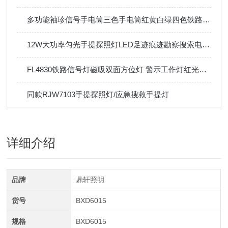
多功能袖珍信号手电筒三色手电筒红黄白绿四色铁路信号灯强光信号
12W大功率匀光手提探照灯LED足迹痕迹勘察搜索电量显示IP65
FL4830铁路信号灯磁吸双面方位灯 警示工作灯红光闪烁警示灯
同款RJW7103手提探照灯/应急搜救手提灯
详细介绍
品牌
鼎轩照明
货号
BXD6015
规格
BXD6015