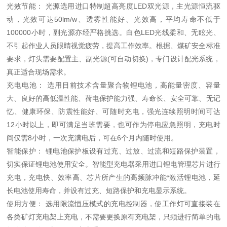
光效节能： 光源选用进口特制超高亮度LED双光源，主光源恒流驱
动，光效可达50lm/w、透雾性能好、光效高，平均寿命不低于
100000小时，副光源亦经严格挑选。白色LED光线柔和、无眩光、
不引起作业人员眼睛视觉疲劳，提高工作效率。根据、煤矿安全标准
要求，灯头需要配置主、副光源(可自动切换)，专门设计配光系统，
真正适合现场需求。
充电电池： 选用目前技术含量聚合物锂电池，高能量密度、容量
大、良好的高低温性能、荷电保护能力强、寿命长、安全可靠、无记
忆、健康环保、防震性能好、可随时充电，强光连续照明时间可达
12小时以上，即可满足当班需要，也可作为停电应急照明，充电时
间仅需8小时，一次充满电后，可在6个月内随时使用。
智能保护： 锂电池保护板设有过充、过放、过流和短路保护装置，
切实保证锂电池使用安全。智能型充电器采用进口锂电管理芯片进行
充电，充电快、效率高、芯片所产生的高频脉冲能*激活锂电池，延
长电池使用寿命，并设有过充、短路保护和充电显示系统。
使用方便： 选用限流恒压模式的充电控制器，使工作灯可直接装在
各类矿灯充电架上充电，不需要更换原有充电架，只须进行简单的电