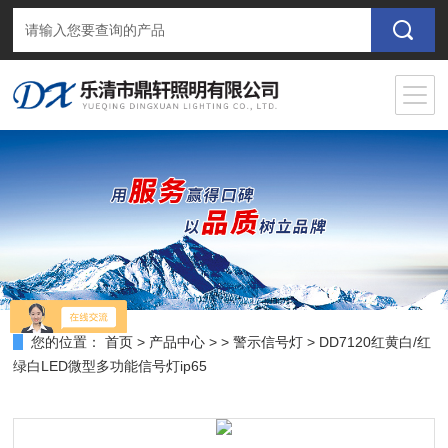
您的位置：
首页
>
产品中心
> >
警示信号灯
> DD7120红黄白/红
绿白LED微型多功能信号灯ip65