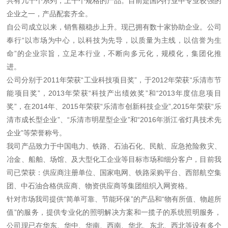
共有几十个系列，上千个规格的产品。目前是国内行业中专业较强的
企业之一，产品配套齐全。
自公司成立以来，销售额稳步上升。现已拥有数十家协助企业。公司
奉行“以市场为中心，以科技为先导，以质量为主线，以信誉为生
命”的企业宗旨，立足本行业，不断向多元化，规模化，集团化推
进。
公司分别于2011年荣获“工业科技项目奖”，于2012年荣获“乐清市节
能项目奖”，2013年荣获“科技产出绩效奖”和“2013年度信息项目
奖”，在2014年、2015年荣获“乐清市创新科技企业”,2015年荣获“乐
清市成长型企业”、“乐清市明星型企业”和“2016年浙江省灯具技术先
企业”等荣誉称号。
我司产品致力于中国电力、铁路、石油石化、民航、应急抢险救灾、
冶金、船舶、场馆、及大型化工企业等目标市场和细分客户，目前我
司已荣获：供应商注册单位、国家电网、铁路采购平台、西部航空集
团、中石油合格供应商、物资供应商等集团组织入网资格。
针对市场我司提供“简单可靠、节能环保”的产品和“物有所值、物超所
值”的服务，提供专业化的照明解决方案和一揽子的系统照明服务，
公司现已在华东、华中、华南、西南、华北、东北、西北等设有多个