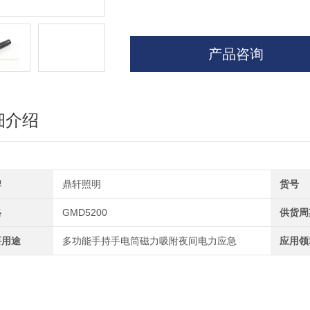
产品咨询
细介绍
牌
鼎轩照明
货号
格
GMD5200
供货周
要用途
多功能手持手电筒磁力吸附夜间电力应急
应用领