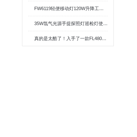
FW6119轻便移动灯120W升降工作灯铁路施工信号指示防水灯显示屏
35W氙气光源手提探照灯巡检灯使用说明书
真的是太酷了！入手了一款FL4800强光方位灯