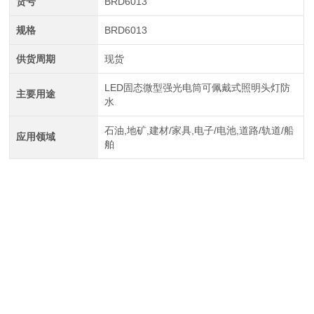
货号
BRD6013
规格
BRD6013
供货周期
现货
LED固态微型强光电筒可佩戴式照明头灯防
主要用途
水
石油,地矿,建材/家具,电子/电池,道路/轨道/船
应用领域
舶