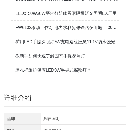
LED灯50W30W平台灯防眩圆形隔爆泛光照明EX厂用
FW6102移动工作灯 电力水利抢修铁路夜间施工 30W聚光款
矿用LED手提探照灯9W充电巡检应急11.1V防水强光手电筒
教新手如何快速了解固态手提探照灯
怎么样维护保养LED9W手提式探照灯？
详细介绍
品牌
鼎轩照明