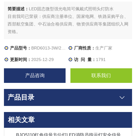
简要描述：
LED固态微型强光电筒可佩戴式照明头灯防水
目前我司已荣获：供应商注册单位、国家电网、铁路采购平台、
西部航空集团、中石油合格供应商、物资供应商等集团组织入网
资格。
产品型号：
BRD6013-3W/2200mAh
厂商性质：
生产厂家
更新时间：
2025-12-29
访 问 量：
1791
产品咨询
联系我们
产品目录
相关文章
BJQ5110红色信号方位灯LED消防员指示灯安全信号灯磁吸信号灯