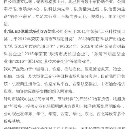
自公司成立以来，销售额稳步上升。现已拥有数十家协助企业。公司
奉行“以市场为中心，以科技为先导，以质量为主线，以信誉为生
命"的企业宗旨，立足本行业，不断向多元化，规模化，集团化推
进。
电筒LED佩戴式头灯3W防水
公司分别于2011年荣获“工业科技项目
奖"，于2012年荣获“乐清市节能项目奖"，2013年荣获“科技产出绩效
奖"和“2013年度信息项目奖"，在2014年、2015年荣获“乐清市创新
科技企业",2015年荣获“乐清市成长型企业"、“乐清市明星型企
业"和“2016年浙江省灯具技术先企业"等荣誉称号。
我司产品致力于中国电力、铁路、石油石化、应急抢险救灾、冶金、
船舶、场馆、及大型化工企业等目标市场和细分客户，目前我司已荣
获：供应商注册单位、铁路采购平台、西部航空集团、中石油合格供
应商、物资供应商等集团组织入网资格。
针对市场我司提供“简单可靠、节能环保"的产品和“物有所值、物超所
值"的服务，提供专业化的照明解决方案和一揽子的系统照明服务，
公司现已在华东、华中、华南、西南、华北、东北、西北等设有多个
服务基地。
鼎轩照明有限公司的全体员工在面临国际、国内经济新常态的挑战和