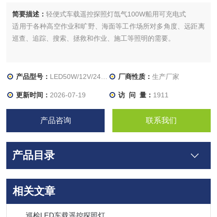
简要描述：
轻便式车载遥控探照灯氙气100W船用可充电式
适用于各种高空作业和旷野、海面等工作场所对多角度、远距离
巡查、追踪、搜索、拯救和作业、施工等照明的需要。
产品型号：
LED50W/12V/24V/磁吸式
厂商性质：
生产厂家
更新时间：
2026-07-19
访 问 量：
1911
产品咨询
联系我们
产品目录
相关文章
巡检LED车载遥控探照灯