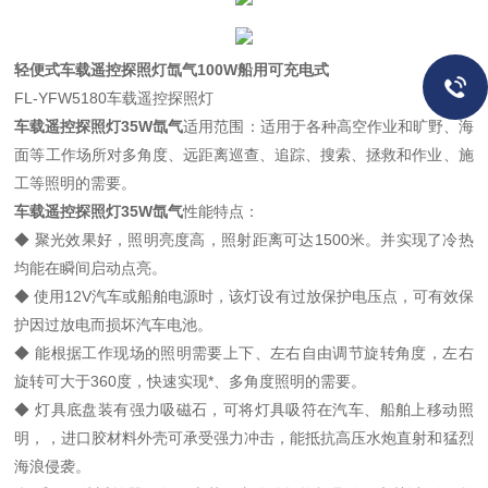
轻便式车载遥控探照灯氙气100W船用可充电式
FL-YFW5180车载遥控探照灯
车载遥控探照灯35W氙气
适用范围：适用于各种高空作业和旷野、海
面等工作场所对多角度、远距离巡查、追踪、搜索、拯救和作业、施
工等照明的需要。
车载遥控探照灯35W氙气
性能特点：
◆ 聚光效果好，照明亮度高，照射距离可达1500米。并实现了冷热
均能在瞬间启动点亮。
◆ 使用12V汽车或船舶电源时，该灯设有过放保护电压点，可有效保
护因过放电而损坏汽车电池。
◆ 能根据工作现场的照明需要上下、左右自由调节旋转角度，左右
旋转可大于360度，快速实现*、多角度照明的需要。
◆ 灯具底盘装有强力吸磁石，可将灯具吸符在汽车、船舶上移动照
明，，进口胶材料外壳可承受强力冲击，能抵抗高压水炮直射和猛烈
海浪侵袭。