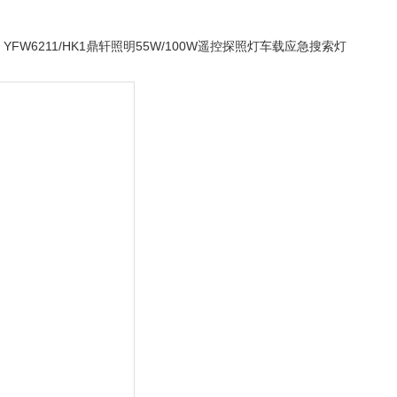
 YFW6211/HK1鼎轩照明55W/100W遥控探照灯车载应急搜索灯