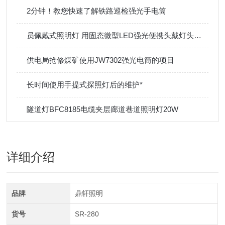
2分钟！教您快速了解铁路巡检强光手电筒
员佩戴式照明灯 用固态微型LED强光便携头戴灯头盔灯
供电局抢修煤矿使用JW7302强光电筒的项目
长时间使用手提式探照灯后的维护*
隧道灯BFC8185电缆夹层廊道巷道照明灯20W
详细介绍
品牌
鼎轩照明
货号
SR-280