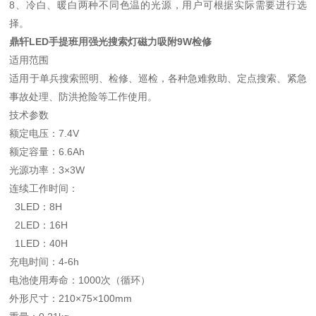
8、冷白、暖白两种不同色温的光源，用户可根据实际需要进行选
择。
鼎轩LED手提班用强光搜索灯磁力吸附9W检修
适用范围
适用于单兵搜索照明、检修、巡检，各种急难救助、定点搜索、紧急
事故处理、防洪抢险等工作使用。
技术参数
额定电压：7.4V
额定容量：6.6Ah
光源功率：3×3W
连续工作时间：
3LED：8H
2LED：16H
1LED：40H
充电时间：4-6h
电池使用寿命：1000次（循环）
外形尺寸：210×75×100mm