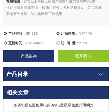
简要描述：
鼎轩LED手提班用强光搜索灯磁力吸附9W检修
适用于单兵搜索照明、检修、巡检，各种急难救助、定点搜索、
紧急事故处理、防洪抢险等工作使用。
产品型号：
SR-186
厂商性质：
生产厂家
更新时间：
2025-08-17
访 问 量：
2153
产品咨询
联系我们
产品目录
相关文章
多功能强光巡检手电筒3W电量显示佩戴式照明灯