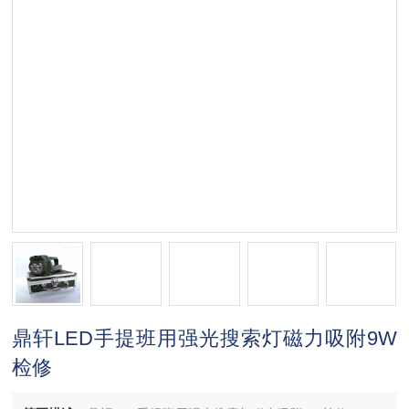
鼎轩LED手提班用强光搜索灯磁力吸附9W
检修