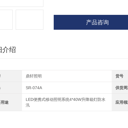
产品咨询
细介绍
牌
鼎轩照明
货号
格
SR-074A
供货周
LED便携式移动照明系统4*40W升降箱灯防水
要用途
应用领
汛