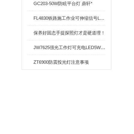
GC203-50W防眩平台灯 鼎轩*
FL4830铁路施工作业可伸缩信号LED警示灯
保养好固态手提探照灯才是硬道理！
JW7625强光工作灯可充电LED5W防水便携应急手电筒Type-c接口
ZT6900防震投光灯注意事项