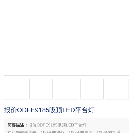
报价ODFE9185吸顶LED平台灯
简要描述：
报价ODFE9185吸顶LED平台灯
欢迎您前来询价，100分的服务，100分的质量，100分的售后，