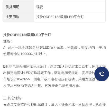
供货周期
现货
主要用途
报价ODFE9185吸顶LED平台灯
报价ODFE9185吸顶LED平台灯
性能：
A 采用一线全球知名品牌LED做为光源，光效高，照度均匀，平均
使用寿命达100000小时以上。
B驱动电源采用恒流宽压设计，通过CE认证稳定出口欧盟，恒流为输
出恒定电源让LED灯珠稳定工作，驱动电源无波动，宽压设计为输出
市场设计85-265V，因电厂或市电有电压有波动，采用宽压设计让输
入电压对驱动电源无干扰。有效提高电源使用寿命。
三 其它性能：
★通过专业软件模拟配光设计，最大化提高光线一次反射率，从而提