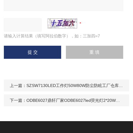
请输入计算结果（填写阿拉伯数字），如：三加四=7
上一篇：
SZSW7130LED工作灯50W80W防尘防眩工厂仓库泛光灯
下一篇：
ODBE6027鼎轩厂家ODBE6027led荧光灯2*20W双管