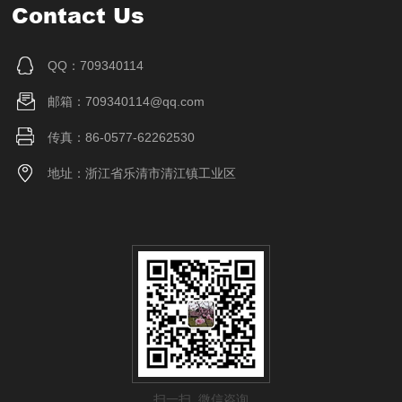
Contact Us
QQ：709340114
邮箱：709340114@qq.com
传真：86-0577-62262530
地址：浙江省乐清市清江镇工业区
扫一扫 微信咨询