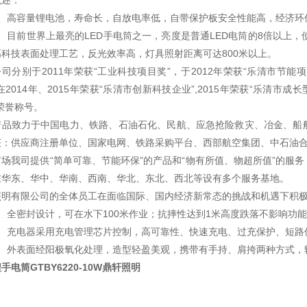
概述：
1、高容量锂电池，寿命长，自放电率低，自带保护板安全性能高，经济环
2、目前世界上最亮的LED手电筒之一，亮度是普通LED电筒的8倍以上
高科技表面处理工艺，反光效率高，灯具照射距离可达800米以上。
公司分别于2011年荣获“工业科技项目奖”，于2012年荣获“乐清市节能项
在2014年、2015年荣获“乐清市创新科技企业”,2015年荣获“乐清市成
荣誉称号。
产品致力于中国电力、铁路、石油石化、民航、应急抢险救灾、冶金、船
获：供应商注册单位、国家电网、铁路采购平台、西部航空集团、中石油
市场我司提供“简单可靠、节能环保”的产品和“物有所值、物超所值”的服
在华东、华中、华南、西南、华北、东北、西北等设有多个服务基地。
照明有限公司的全体员工在面临国际、国内经济新常态的挑战和机遇下积
3、全密封设计，可在水下100米作业；抗摔性达到1米高度跌落不影响功
4、充电器采用充电管理芯片控制，高可靠性、快速充电、过充保护、短路
5、外表面经阳极氧化处理，造型轻盈美观，携带有手持、肩挎两种方式，
手电筒GTBY6220-10W鼎轩照明