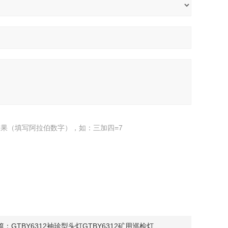
果（填写阿拉伯数字），如：三加四=7
篇：
GTBY6312袖珍型头灯GTBY6312矿用巡检灯