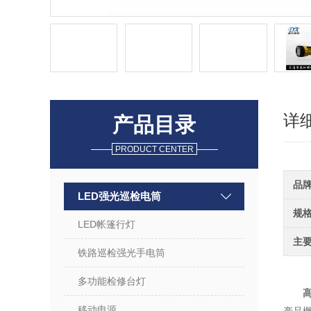
详
产品目录
PRODUCT CENTER
品
LED强光巡检电筒
规
LED帐篷行灯
主
铁路巡检强光手电筒
多功能检修台灯
高
移动电源