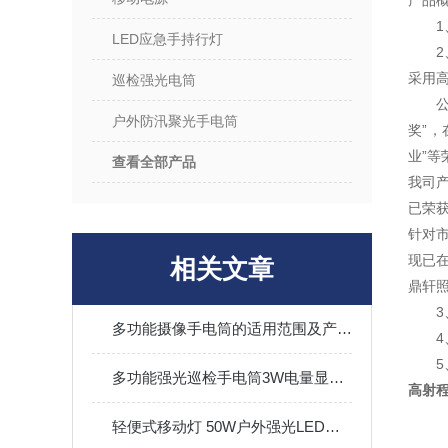
产品
LED应急手持行灯
采用
巡检强光电筒
户外防汛聚光手电筒
奖”，
业”等
查看全部产品
我司
已荣
针对
现已
相关文章
鼎轩
多功能摄像手电筒的适用范围及产品特点
多功能强光巡检手电筒3W电量显示佩戴式照明灯
高射程
轻便式移动灯 50W户外强光LED工作灯 升降移动照明灯