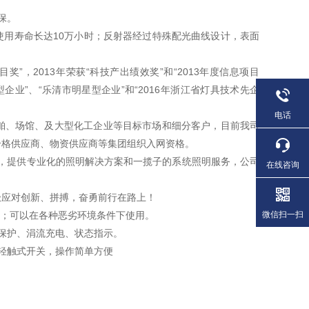
保。
，使用寿命长达10万小时；反射器经过特殊配光曲线设计，表面
目奖”，2013年荣获“科技产出绩效奖”和“2013年度信息项目
长型企业”、“乐清市明星型企业”和“2016年浙江省灯具技术先企
电话
舶、场馆、及大型化工企业等目标市场和细分客户，目前我司
合格供应商、物资供应商等集团组织入网资格。
务，提供专业化的照明解决方案和一揽子的系统照明服务，公司
在线咨询
极应对创新、拼搏，奋勇前行在路上！
微信扫一扫
能；可以在各种恶劣环境条件下使用。
保护、涓流充电、状态指示。
轻触式开关，操作简单方便