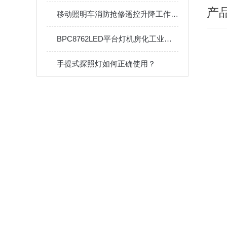
产
移动照明车消防抢修遥控升降工作灯月球灯汽油柴油发电机应急灯塔
BPC8762LED平台灯机房化工业油站20W巷道地沟吸顶灯
手提式探照灯如何正确使用？