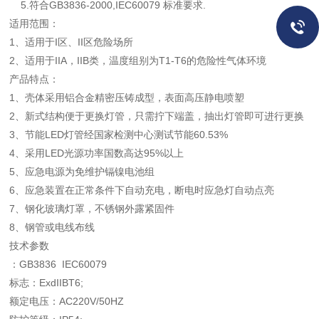
5.符合GB3836-2000,IEC60079 标准要求.
适用范围：
1、适用于I区、II区危险场所
2、适用于IIA，IIB类，温度组别为T1-T6的危险性气体环境
产品特点：
1、壳体采用铝合金精密压铸成型，表面高压静电喷塑
2、新式结构便于更换灯管，只需拧下端盖，抽出灯管即可进行更换
3、节能LED灯管经国家检测中心测试节能60.53%
4、采用LED光源功率国数高达95%以上
5、应急电源为免维护镉镍电池组
6、应急装置在正常条件下自动充电，断电时应急灯自动点亮
7、钢化玻璃灯罩，不锈钢外露紧固件
8、钢管或电线布线
技术参数
：GB3836 IEC60079
标志：ExdIIBT6;
额定电压：AC220V/50HZ