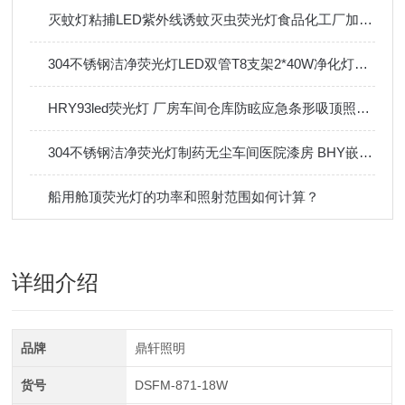
灭蚊灯粘捕LED紫外线诱蚊灭虫荧光灯食品化工厂加油站灭蝇灯
304不锈钢洁净荧光灯LED双管T8支架2*40W净化灯2*28W
HRY93led荧光灯 厂房车间仓库防眩应急条形吸顶照明灯40W60W
304不锈钢洁净荧光灯制药无尘车间医院漆房 BHY嵌入式净化灯
船用舱顶荧光灯的功率和照射范围如何计算？
详细介绍
品牌
鼎轩照明
货号
DSFM-871-18W