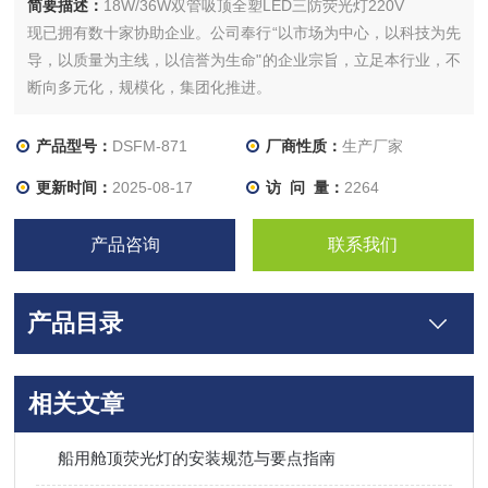
简要描述：
18W/36W双管吸顶全塑LED三防荧光灯220V
现已拥有数十家协助企业。公司奉行“以市场为中心，以科技为先
导，以质量为主线，以信誉为生命"的企业宗旨，立足本行业，不
断向多元化，规模化，集团化推进。
产品型号：
DSFM-871
厂商性质：
生产厂家
更新时间：
2025-08-17
访 问 量：
2264
产品咨询
联系我们
产品目录
相关文章
船用舱顶荧光灯的安装规范与要点指南​