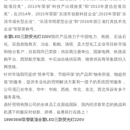
能项目奖"，2013年荣获“科技产出绩效奖"和“2013年度信息项目
奖"，在2014年、2015年荣获“乐清市创新科技企业",2015年荣获“乐
清市成长型企业"、“乐清市明星型企业"和“2016年浙江省灯具技术先
企业"等荣誉称号。
全塑LED三防荧光灯220V
我司产品致力于中国电力、铁路、石油石
化、应急抢险救灾、冶金、船舶、场馆、及大型化工企业等目标市场
和细分客户，目前我司已荣获：供应商注册单位、国家电网、铁路采
购平台、西部航空集团、中石油合格供应商、物资供应商等集团织入
网资格。
针对市场我司提供“简单可靠、节能环保"的产品和“物有所值、物超所
值"的服务，提供专业化的照明解决方案和一揽子的系统照明服务，
公司现已在华东、华中、华南、西南、华北、东北、西北等设有多个
服务基地。
鼎轩照明有限公司的全体员工在面临国际、国内经济新常态的挑战和
机遇下积极应对创新、拼搏，奋勇前行在路上！
18W/36W双管吸顶全塑LED三防荧光灯220V