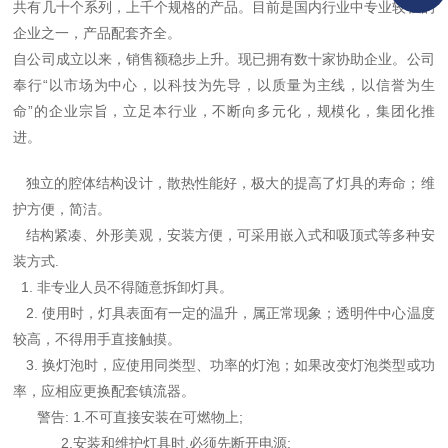
共有几十个系列，上千个规格的产品。目前是国内行业中专业较强的
企业之一，产品配套齐全。
自公司成立以来，销售额稳步上升。现已拥有数十家协助企业。公司
奉行“以市场为中心，以科技为先导，以质量为主线，以信誉为生
命”的企业宗旨，立足本行业，不断向多元化，规模化，集团化推
进。
独立的腔体结构设计，散热性能好，极大的提高了灯具的寿命；维
护方便，简洁。
结构紧凑、外形美观，安装方便，可采用嵌入式和吸顶式等多种安
装方式.
1. 非专业人员不得随意拆卸灯具。
2. 使用时，灯具表面有一定的温升，属正常现象；透明件中心温度
较高，不得用手直接触摸。
3. 换灯泡时，应使用同类型、功率的灯泡；如果改变灯泡类型或功
率，应相应更换配套镇流器。
警告: 1.不可直接安装在可燃物上;
2.安装和维护灯具时,必须先断开电源;