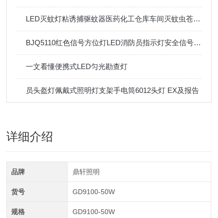
LED灭蚊灯粘诱捕驱蚊器医药化工仓库车间灭蚊虫苍蝇神器
BJQ5110红色信号方位灯LED消防员指示灯安全信号灯磁吸信号灯
一文看懂便携式LED匀光勘查灯
员头盔灯佩戴式照明灯支架手电筒6012头灯 EX及报告
详细介绍
品牌
鼎轩照明
货号
GD9100-50W
规格
GD9100-50W