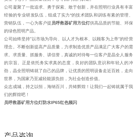
公司凝聚了一批追求、勇于探索、敢于创新，并在照明行业具有丰富
经验的专业研发队伍，组成了实力*的技术团队和训练有素的管理、
营销队伍，一心为客户提
员呼救器矿用方位灯
供高品质的节能、环保
的绿色照明产品。
公司始终坚持"以市场为导向、以人才为根本、以顾客为上帝"的经营
理念。不断创新提高产品质量，力求制造优质产品满足广大客户的需
求。求质量、抓服务、讲信誉，真诚的对待每一位客户是晶全人服务
的宗旨。正是依托务实求真的态度，良好的团队意识和年轻人的冲
劲，晶全照明铸就了自己的品牌，让优质的照明设备走近百姓，走向
世界，为国家乃至减轻能源负担，为社会创造价值。
众志成城，持之以恒，海纳百川，共铸辉煌！让我们一起铸就属于我
们的辉煌吧！
员呼救器矿用方位灯防水IP65红色频闪
产品咨询