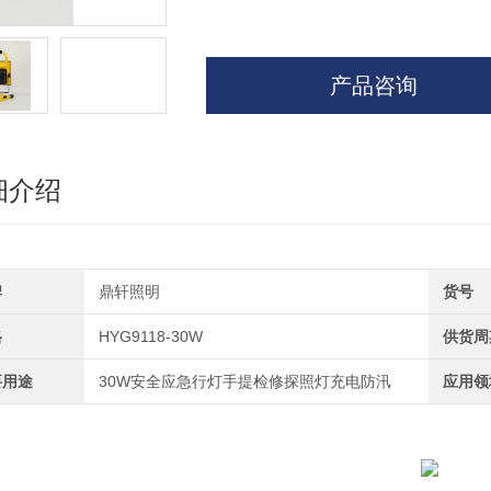
产品咨询
细介绍
牌
鼎轩照明
货号
格
HYG9118-30W
供货周
要用途
30W安全应急行灯手提检修探照灯充电防汛
应用领