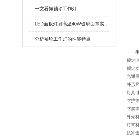
一文看懂袖珍工作灯
LED面板灯耐高温40W玻璃面罩实验室防酸防腐净化灯
分析袖珍工作灯的性能特点
额定电
额定功
光通量：
外形尺
灯具引
防护等
防腐等
外壳
灯罩
抗冲