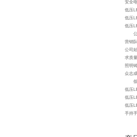
安全
低压L
低压L
低压
营销
公司
求质
照明
众志
低压L
低压L
低压L
手持手