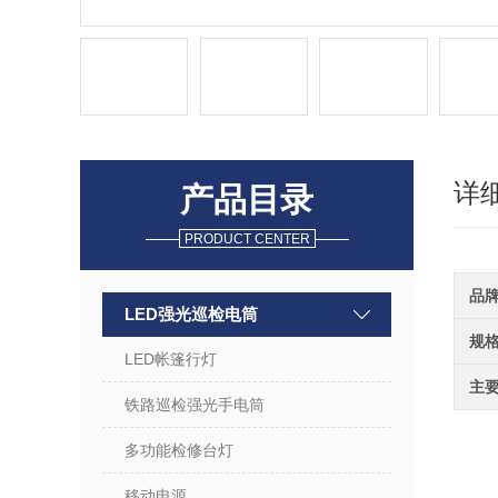
详
产品目录
PRODUCT CENTER
品
LED强光巡检电筒
规
LED帐篷行灯
主
铁路巡检强光手电筒
多功能检修台灯
移动电源