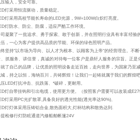
电压输入，安全可靠。
ED灯采用恒流驱动，质量稳定。
ED灯采用高校节能长寿命的LED光源，9W=100W白炽灯亮度。
LED灯防水、防尘、防腐，适应严酷工作环境。
公司凝聚了一批追求、勇于探索、敢于创新，并在照明行业具有丰富经验的
队伍，一心为客户提供高品质的节能、环保的绿色照明产品。
始终坚持"以市场为导向、以人才为根本、以顾客为上帝"的经营理念。不
量、抓服务、讲信誉，真诚的对待每一位客户是鼎轩人服务的宗旨。正是
铸就了自己的品牌，让优质的照明设备走近百姓，走向世界，为国家乃至
成城，持之以恒，海纳百川，共铸辉煌！让我们一起铸就属于我们的辉煌
低压LED灯抗冲击、抗跌落、*破碎，更耐用。
ED灯自带挂钩和引出电缆，使用更方便。（按照客户需要可以改装成E2
ED灯采用PC光扩散罩,具备良好的透光性能(透光率达90%),
ED灯灯体采用压铸铝合金,散热面积大,灯杯结构和散热达到.
提检修行灯防眩通道汽修船舶帐篷24V