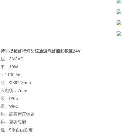
手持手提检修行灯防眩通道汽修船舶帐篷24V
压：36V AC
率：10W
1100 lm,
寸：Φ89*73mm
入电缆：7mm
级：IP65
级：WF2
材料：高强度压铸铝
材料：聚碳酸酯
击性：5米自由跌落