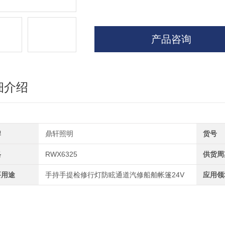
产品咨询
细介绍
牌
鼎轩照明
货号
格
RWX6325
供货周
要用途
手持手提检修行灯防眩通道汽修船舶帐篷24V
应用领