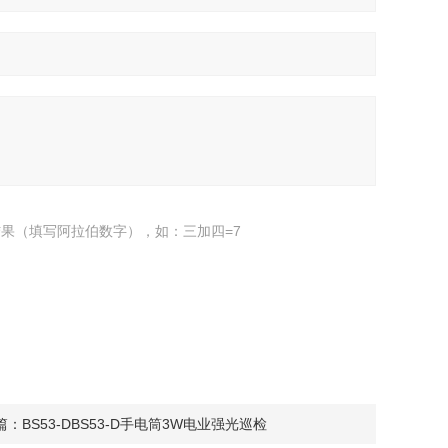
果（填写阿拉伯数字），如：三加四=7
篇：
BS53-DBS53-D手电筒3W电业强光巡检