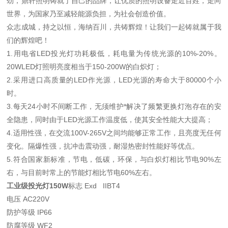
劲，鼎轩照明铸就了自己的品牌，让优质的照明设备走近百姓，走向
世界，为国家乃至减轻能源负担，为社会创造价值。
众志成城，持之以恒，海纳百川，共铸辉煌！让我们一起铸就属于我
们的辉煌吧！
1.用电省LED投光灯功耗极低，耗电量为传统光源的10%-20%。
20WLED灯照明亮度相当于150-200W的白炽灯；
2.采用进口高质量的LED作光源，LED光源的寿命大于80000个小
时。
3.每天24小时不间断工作，无须维护*解决了频繁更换灯泡存在的安
全隐患，同时由于LED光源工作温度低，使其安全性能大大提高；
4.适用性强，在交流100V-265V之间均能够正常工作，且亮度无任何
变化。隔爆性强，抗冲击震动强，耐湿热密封性能好等优点。
5.符合国家新标准，节电，低碳，环保，与白炽灯相比节电90%左
右，与目前时常上的节能灯相比节电60%左右。
工业级投光灯150W
标志 Exd IIBT4
电压 AC220V
防护等级 IP66
防腐等级 WF2