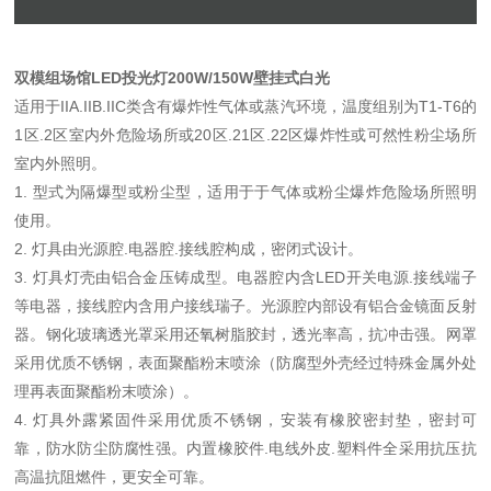
双模组场馆LED投光灯200W/150W壁挂式白光
适用于IIA.IIB.IIC类含有爆炸性气体或蒸汽环境，温度组别为T1-T6的
1区.2区室内外危险场所或20区.21区.22区爆炸性或可然性粉尘场所
室内外照明。
1. 型式为隔爆型或粉尘型，适用于于气体或粉尘爆炸危险场所照明
使用。
2. 灯具由光源腔.电器腔.接线腔构成，密闭式设计。
3. 灯具灯壳由铝合金压铸成型。电器腔内含LED开关电源.接线端子
等电器，接线腔内含用户接线瑞子。光源腔内部设有铝合金镜面反射
器。钢化玻璃透光罩采用还氧树脂胶封，透光率高，抗冲击强。网罩
采用优质不锈钢，表面聚酯粉末喷涂（防腐型外壳经过特殊金属外处
理再表面聚酯粉末喷涂）。
4. 灯具外露紧固件采用优质不锈钢，安装有橡胶密封垫，密封可
靠，防水防尘防腐性强。内置橡胶件.电线外皮.塑料件全采用抗压抗
高温抗阻燃件，更安全可靠。