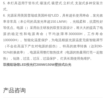
5. 本灯具适用于管吊式.吸顶式.吸壁式.立杆式.支架式多种安装方
式。
6. 光源采用美国普瑞或美国科锐*LED，具有超长使用寿命，发光效
率非常高（本公司的高发光率超150.LM/W），光线柔和，抗震性好
等优点。电源（）采用自主研发的双变压器设计，将大大的提高了电
源的稳定性和电源寿命（平均故障率300000H，工作寿命
100000H）。智能化温度保护，为电流根据光源温度无级智能调节
（不会在高温下产生对电源的损伤）。特高的效率转换（达到90-
91%转换效率），电源采用整灯散热技术（电源的热量用灯壳一起散
热），短路，过流，过压，过温保护 。灯具长期使用免维护。
双模组场馆LED投光灯200W/150W壁挂式白光
产品咨询