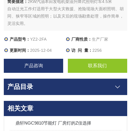
简要描述：
2KW汽油本田发电机柴油升降式照明灯车4.5米
自动泛光工作灯适用于大型火灾救援、抢险现场大面积照明、胡
同、狭窄等区域的照明；以及灾后的现场勘查处理，操作简单，
灵活实用。
产品型号：
YZ2-2FA
厂商性质：
生产厂家
更新时间：
2025-12-04
访 问 量：
2256
产品咨询
联系我们
产品目录
相关文章
鼎轩NGC9810节能灯 厂房灯的Z佳选择