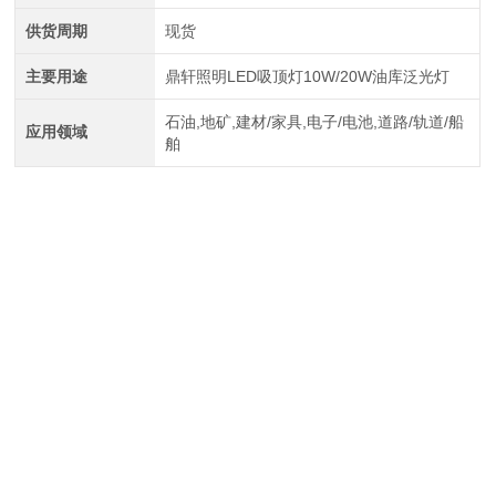
供货周期
现货
主要用途
鼎轩照明LED吸顶灯10W/20W油库泛光灯
石油,地矿,建材/家具,电子/电池,道路/轨道/船
应用领域
舶