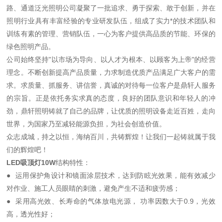
路、通道泛光照明公司凝聚了一批追求、勇于探索、敢于创新，并在
照明行业具有丰富经验的专业研发队伍，组成了实力*的技术团队和
训练有素的管理、营销队伍，一心为客户提供高品质的节能、环保的
绿色照明产品。
公司始终坚持"以市场为导向、以人才为根本、以顾客为上帝"的经营
理念。不断创新提高产品质量，力求制造优质产品满足广大客户的需
求。求质量、抓服务、讲信誉，真诚的对待每一位客户是鼎轩人服务
的宗旨。正是依托务实求真的态度，良好的团队意识和年轻人的冲
劲，鼎轩照明铸就了自己的品牌，让优质的照明设备走近百姓，走向
世界，为国家乃至减轻能源负担，为社会创造价值。
众志成城，持之以恒，海纳百川，共铸辉煌！让我们一起铸就属于我
们的辉煌吧！
LED吸顶灯10W
结构特性：
● 运用保护角设计和镜面涂层技术，达到防眩光效果，能有效减少
对作业、施工人员眼睛的刺激，避免产生不适和疲劳感；
● 采用高光效、长寿命的气体放电光源， 功率因数大于0.9，光效
高，透光性好；