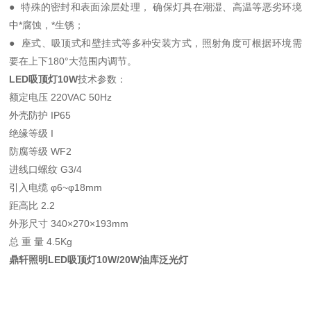
● 特殊的密封和表面涂层处理， 确保灯具在潮湿、高温等恶劣环境
中*腐蚀，*生锈；
● 座式、吸顶式和壁挂式等多种安装方式，照射角度可根据环境需
要在上下180°大范围内调节。
LED吸顶灯10W
技术参数：
额定电压 220VAC 50Hz
外壳防护 IP65
绝缘等级 I
防腐等级 WF2
进线口螺纹 G3/4
引入电缆 φ6~φ18mm
距高比 2.2
外形尺寸 340×270×193mm
总 重 量 4.5Kg
鼎轩照明LED吸顶灯10W/20W油库泛光灯