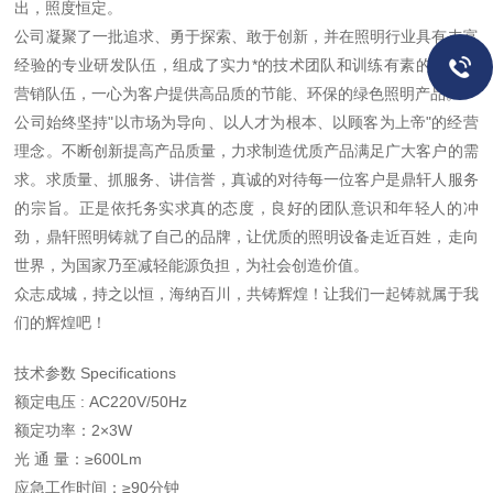
出，照度恒定。
公司凝聚了一批追求、勇于探索、敢于创新，并在照明行业具有丰富
经验的专业研发队伍，组成了实力*的技术团队和训练有素的管理、
营销队伍，一心为客户提供高品质的节能、环保的绿色照明产品。
公司始终坚持"以市场为导向、以人才为根本、以顾客为上帝"的经营
理念。不断创新提高产品质量，力求制造优质产品满足广大客户的需
求。求质量、抓服务、讲信誉，真诚的对待每一位客户是鼎轩人服务
的宗旨。正是依托务实求真的态度，良好的团队意识和年轻人的冲
劲，鼎轩照明铸就了自己的品牌，让优质的照明设备走近百姓，走向
世界，为国家乃至减轻能源负担，为社会创造价值。
众志成城，持之以恒，海纳百川，共铸辉煌！让我们一起铸就属于我
们的辉煌吧！
技术参数 Specifications
额定电压 : AC220V/50Hz
额定功率：2×3W
光 通 量：≥600Lm
应急工作时间：≥90分钟