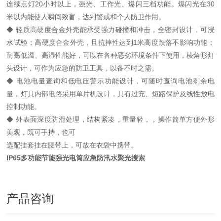
连续点灯20小时以上，强光、工作光、爆闪三档功能。爆闪光在30
米以内能使人瞬间致盲，达到警戒和个人防卫作用。
◆ 轻质高硬度合金外壳能承受强力碰撞和冲击，全密封设计，可浸
水试验；高硬度合金外壳，且抗摔性达到1米高度跌落不影响功能；
耐高低温、高湿性能好，可以在各种恶劣环境条件下使用，棱角形灯
头设计，可作为应急的防卫工具，以备不时之需。
◆ 电池电量查询和低电压警示功能设计，可随时查询电池剩余电
量，灯具内部电路采用单片机设计，具有过充、短路保护及线性放电
控制功能。
◆ 外表面深度防滑处理，结构紧凑，重量轻，，操作简单方便外形
美观，既可手持，也可
选配挂套挂在腰带上，可放在衣袋中携带。
IP65多功能节能强光电筒应急防汛水聚光搜索
产品咨询