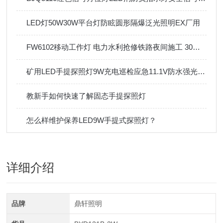
LED灯50W30W平台灯防眩圆形隔爆泛光照明EX厂用
FW6102移动工作灯 电力水利抢修铁路夜间施工 30W聚光款
矿用LED手提探照灯9W充电巡检应急11.1V防水强光手电筒
教新手如何快速了解固态手提探照灯
怎么样维护保养LED9W手提式探照灯？
详细介绍
品牌
鼎轩照明