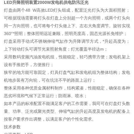
LED升降照明装置2000W发电机供电防汛泛光
灯盘由两个48 W高效LED灯头组成，配置泛光灯头为大面积照射；
可根据现场需要将灯头在灯盘上分别超一个方向照明，或两个灯头向
同一方向照明，也可将每个灯头做上下、左右大角度调节。旋转实现
360°*照明；整体照明远近兼顾，照明亮度高，固态光源长免维护；
灯盘采用手动式不锈钢伸缩气缸作为升降调节方式，*升起高度为；
上下转动灯头可调节光束照射角度；灯光覆盖半径达m；
采用数码变频汽油发电机组，性能稳定，轻巧携带方便；发电机架上
设有手推把手，方便推行；
狭窄的地方能可靠固定，灯具灯盘气缸和发电机组为整体结构；发电
机地步装有万向轮，可在坑洼不平的路面上运行；
整体采用各种优质金属材料制作，结构紧凑，性能稳定，确保在各种
恶劣环境和气候下正常运行；防雨淋、喷水；
如本产品的标准配置不能满足客户的工作需要，我司可在灯盘灯头数
量、功率、泛光或聚光类型、伸缩气缸的升起高度及发电机的配备上
按客户要求作出调整，以满足客户的个性化需求。
技术参数