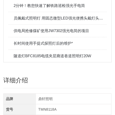
2分钟！教您快速了解铁路巡检强光手电筒
员佩戴式照明灯 用固态微型LED强光便携头戴灯头盔灯
供电局抢修煤矿使用JW7302强光电筒的项目
长时间使用手提式探照灯后的维护*
隧道灯BFC8185电缆夹层廊道巷道照明灯20W
详细介绍
品牌
鼎轩照明
货号
TMN8118A