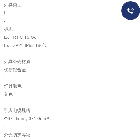
灯具类型
I
-
标志
Ex nR IIC T6 Gc
Ex tD A21 IP65 T80℃
-
灯具外壳材质
优质铝合金
-
灯具颜色
黄色
-
引入电缆规格
Φ6～8mm，3×1.0mm²
-
外壳防护等级