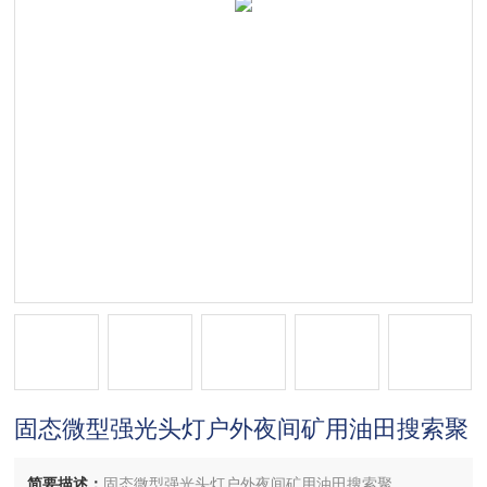
固态微型强光头灯户外夜间矿用油田搜索聚
简要描述：
固态微型强光头灯户外夜间矿用油田搜索聚