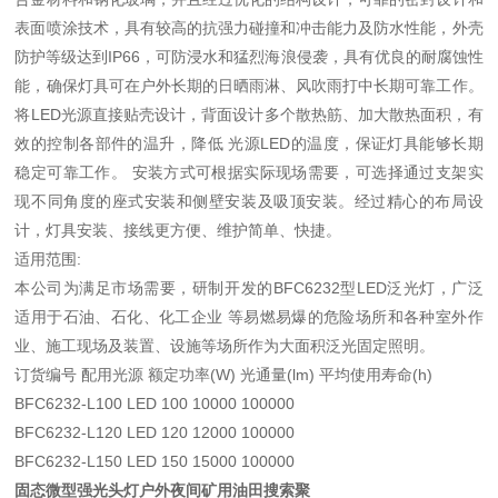
表面喷涂技术，具有较高的抗强力碰撞和冲击能力及防水性能，外壳
防护等级达到IP66，可防浸水和猛烈海浪侵袭，具有优良的耐腐蚀性
能，确保灯具可在户外长期的日晒雨淋、风吹雨打中长期可靠工作。
将LED光源直接贴壳设计，背面设计多个散热筋、加大散热面积，有
效的控制各部件的温升，降低 光源LED的温度，保证灯具能够长期
稳定可靠工作。 安装方式可根据实际现场需要，可选择通过支架实
现不同角度的座式安装和侧壁安装及吸顶安装。经过精心的布局设
计，灯具安装、接线更方便、维护简单、快捷。
适用范围:
本公司为满足市场需要，研制开发的BFC6232型LED泛光灯，广泛
适用于石油、石化、化工企业 等易燃易爆的危险场所和各种室外作
业、施工现场及装置、设施等场所作为大面积泛光固定照明。
订货编号 配用光源 额定功率(W) 光通量(lm) 平均使用寿命(h)
BFC6232-L100 LED 100 10000 100000
BFC6232-L120 LED 120 12000 100000
BFC6232-L150 LED 150 15000 100000
固态微型强光头灯户外夜间矿用油田搜索聚