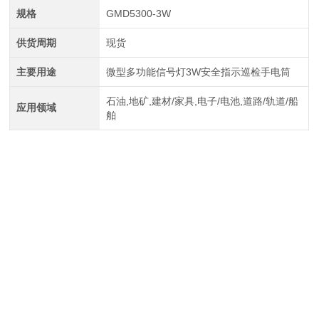
规格
GMD5300-3W
供货周期
现货
主要用途
微型多功能信号灯3W安全指示巡检手电筒
石油,地矿,建材/家具,电子/电池,道路/轨道/船
应用领域
舶