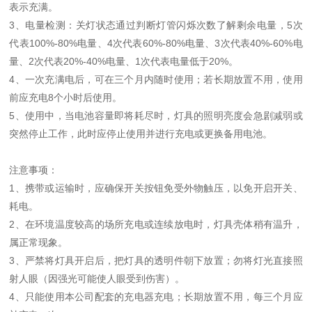
表示充满。
3、电量检测：关灯状态通过判断灯管闪烁次数了解剩余电量，5次
代表100%-80%电量、4次代表60%-80%电量、3次代表40%-60%电
量、2次代表20%-40%电量、1次代表电量低于20%。
4、一次充满电后，可在三个月内随时使用；若长期放置不用，使用
前应充电8个小时后使用。
5、使用中，当电池容量即将耗尽时，灯具的照明亮度会急剧减弱或
突然停止工作，此时应停止使用并进行充电或更换备用电池。
注意事项：
1、携带或运输时，应确保开关按钮免受外物触压，以免开启开关、
耗电。
2、在环境温度较高的场所充电或连续放电时，灯具壳体稍有温升，
属正常现象。
3、严禁将灯具开启后，把灯具的透明件朝下放置；勿将灯光直接照
射人眼（因强光可能使人眼受到伤害）。
4、只能使用本公司配套的充电器充电；长期放置不用，每三个月应