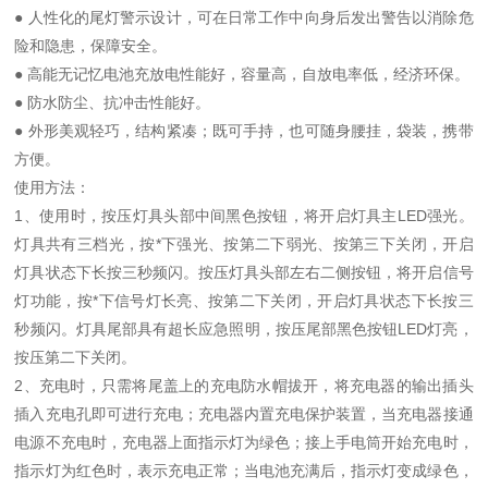
● 人性化的尾灯警示设计，可在日常工作中向身后发出警告以消除危
险和隐患，保障安全。
● 高能无记忆电池充放电性能好，容量高，自放电率低，经济环保。
● 防水防尘、抗冲击性能好。
● 外形美观轻巧，结构紧凑；既可手持，也可随身腰挂，袋装，携带
方便。
使用方法：
1、使用时，按压灯具头部中间黑色按钮，将开启灯具主LED强光。
灯具共有三档光，按*下强光、按第二下弱光、按第三下关闭，开启
灯具状态下长按三秒频闪。按压灯具头部左右二侧按钮，将开启信号
灯功能，按*下信号灯长亮、按第二下关闭，开启灯具状态下长按三
秒频闪。灯具尾部具有超长应急照明，按压尾部黑色按钮LED灯亮，
按压第二下关闭。
2、充电时，只需将尾盖上的充电防水帽拔开，将充电器的输出插头
插入充电孔即可进行充电；充电器内置充电保护装置，当充电器接通
电源不充电时，充电器上面指示灯为绿色；接上手电筒开始充电时，
指示灯为红色时，表示充电正常；当电池充满后，指示灯变成绿色，