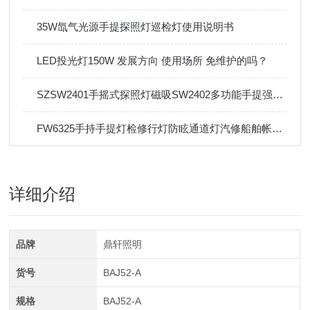
35W氙气光源手提探照灯巡检灯使用说明书
LED投光灯150W 发展方向 使用场所 免维护的吗？
SZSW2401手摇式探照灯磁吸SW2402多功能手提强光巡检工作灯灯
FW6325手持手提灯检修行灯防眩通道灯汽修船舶帐篷24V36V
详细介绍
品牌
鼎轩照明
货号
BAJ52-A
规格
BAJ52-A