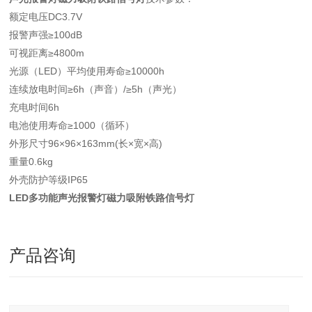
额定电压DC3.7V
报警声强≥100dB
可视距离≥4800m
光源（LED）平均使用寿命≥10000h
连续放电时间≥6h（声音）/≥5h（声光）
充电时间6h
电池使用寿命≥1000（循环）
外形尺寸96×96×163mm(长×宽×高)
重量0.6kg
外壳防护等级IP65
LED多功能声光报警灯磁力吸附铁路信号灯
产品咨询