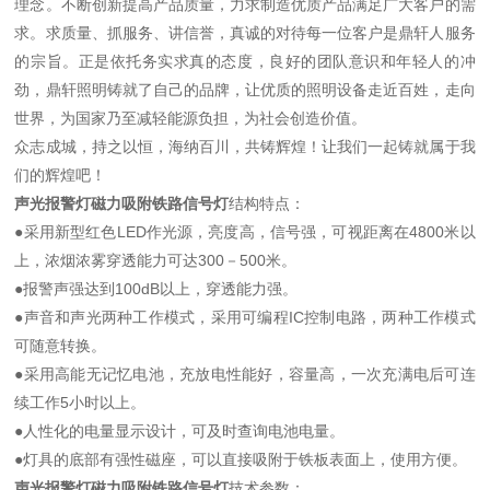
理念。不断创新提高产品质量，力求制造优质产品满足广大客户的需
求。求质量、抓服务、讲信誉，真诚的对待每一位客户是鼎轩人服务
的宗旨。正是依托务实求真的态度，良好的团队意识和年轻人的冲
劲，鼎轩照明铸就了自己的品牌，让优质的照明设备走近百姓，走向
世界，为国家乃至减轻能源负担，为社会创造价值。
众志成城，持之以恒，海纳百川，共铸辉煌！让我们一起铸就属于我
们的辉煌吧！
声光报警灯磁力吸附铁路信号灯
结构特点：
●采用新型红色LED作光源，亮度高，信号强，可视距离在4800米以
上，浓烟浓雾穿透能力可达300－500米。
●报警声强达到100dB以上，穿透能力强。
●声音和声光两种工作模式，采用可编程IC控制电路，两种工作模式
可随意转换。
●采用高能无记忆电池，充放电性能好，容量高，一次充满电后可连
续工作5小时以上。
●人性化的电量显示设计，可及时查询电池电量。
●灯具的底部有强性磁座，可以直接吸附于铁板表面上，使用方便。
声光报警灯磁力吸附铁路信号灯
技术参数：