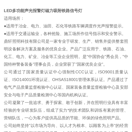
LED多功能声光报警灯磁力吸附铁路信号灯
适用场所：
●适用于冶金、电力、油田、石化等铁路车辆调度作光声报警提示。
●适用于交通运输业，各种抢险、施工场所作信号指示和安全警示。
鼎轩照明科技有限公司是一家专业于研发、生产、销售并提供整套照
明设备解决方案及服务的优良企业。产品广泛应用于、铁路、石油、
化工、电力、矿业、冶金等工业企业照明。是"中国协会"秀会员，"中
国特种警备装备"理事会员，企业荣获了"国家优良企业"。
公司通过了国家质量认证中心强制性CCC认证，ISO9001质量认
证、ISO14001环境认证、OHSAS18001管理体系认证。产品通过了
电气产品质量监督检验中心认证、国家装备质量监督检验中心及安部
安全与电子产品质量检测中心等国内机构认证。
公司凝聚了一批追求、勇于探索、敢于创新，并在照明行业具有丰富
经验的专业研发队伍，组成了实力*的技术团队和训练有素的管理、
营销队伍，一心为客户提供高品质的节能、环保的绿色照明产品。
公司始终坚持"以市场为导向、以人才为根本、以顾客为上帝"的经营