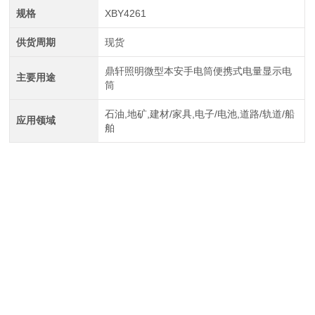
规格
XBY4261
供货周期
现货
鼎轩照明微型本安手电筒便携式电量显示电
主要用途
筒
石油,地矿,建材/家具,电子/电池,道路/轨道/船
应用领域
舶