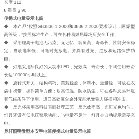
长度 112
8 重量 g 90
便携式电量显示电筒
◆ 本产品*按照GB3836.1-2000和3836.2-2000要求设计，隔爆型
高等级，*按照标准生产，可在各种易燃易爆场所安全工作。
◆ 采用锂离子电池无污染、无记忆、容量高、寿命长、性能安全稳
定，自放电率低，可随时充放电。并具有过充、过放和短路保护功
能。
◆ 灯泡采用际良好的大功率LED，光效高，寿命长，平均使用寿命
长达100000小时以上。
◆ 旋转式开关，结构精巧、美观轻盈，体积小、重量轻，可放在衣
袋中携带，操作简单方便；耐高低温、防水防尘，可在各种恶劣环境
和气候条件下使用。进口高硬度合金外壳能承受强力碰撞和冲击。
◆ 反光杯采用高科技表面处理工艺，反光效率高，光斑光色均匀，
灯具还设有低电压警示功能，当电量不足时，灯具会自动提示需要充
电。
鼎轩照明微型本安手电筒便携式电量显示电筒