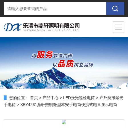
您的位置：
首页
>
产品中心
>
LED强光巡检电筒
>
户外防汛聚光
手电筒
> XBY4261鼎轩照明微型本安手电筒便携式电量显示电筒