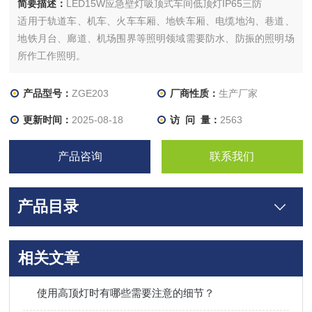
简要描述：
LED15W应急壁灯吸顶式车间低顶灯IP65三防
适用于轨道车、机车、火车车厢、地铁车厢、电缆地沟、巷道、
地铁月台、廊道、机场围界等照明领域需要防水、防振的照明场
所作工作照明。
产品型号：
ZGE203
厂商性质：
生产厂家
更新时间：
2025-08-18
访 问 量：
2563
产品咨询
联系我们
产品目录
相关文章
使用高顶灯时有哪些需要注意的细节？