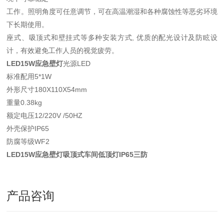
工作。照明角度可任意调节，可在高温潮湿和各种腐蚀性等恶劣环境
下长期使用。
座式、吸顶式和壁挂式等多种安装方式, 优质的配光设计及防眩设
计，有效避免工作人员的视觉疲劳。
LED15W应急壁灯
光源LED
标准配用5*1W
外形尺寸180X110X54mm
重量0.38kg
额定电压12/220V /50HZ
外壳保护IP65
防腐等级WF2
LED15W应急壁灯吸顶式车间低顶灯IP65三防
产品咨询