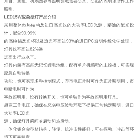
月台、廊道、机场围界等照明领域需要防水、防振的照明场所作工作
照明。
LED15W应急壁灯
产品介绍
采用整体散热结构及进口高光效的大功率LED光源，精确的配光设
计，配合99.99%
的高纯铝反光杯以及透光率高达93%的进口PC透明件经化学处理，
灯具效率高达82%远
远高出行业水平。
灯具内装有高能无记忆锂电池组，配有单片机编程的主控板，可实现
应急自动转换
功能，也可实现多种控制模式，即市电正常时可作为正常照明用，市
电断电时可作为
事故照明用。设有转换开关，也可单独作为事故照明用灯具。
超宽工作电压，确保在恶劣电压波动环境下提供正常稳定照明，进口
大功率LED光
源，确保灯具瞬间冷启动和热启动。
一体化铝合金型材结构，轻便、抗冲击性能好，可在振动、冲击等环
境下可靠稳定