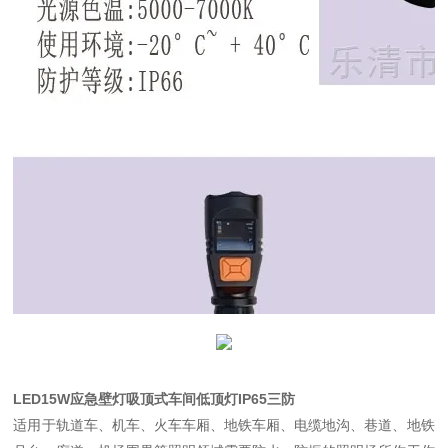
LED15W应急壁灯吸顶式车间低顶灯IP65三防
适用于轨道车、机车、火车车厢、地铁车厢、电缆地沟、巷道、地铁