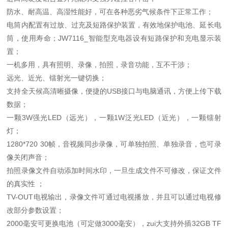
防水、耐高温、高湿性能好，可在各种恶劣气候条件下正常工作；
电筒内配置有过放、过充及短路保护装置，有效地保护电池、延长电
筒，使用寿命；JW7116_智能型充电器设有短路保护和充电显示装
置；
一机多用，具有照明、录像，拍照，录音功能，互不干涉；
远光、近光、镭射光一键切换；
支持全天候高清晰摄像，便捷的USB接口与电脑通讯，方便上传下载
数据；
一颗3W强光LED（远光），一颗1W泛光LED（近光），一颗镭射
灯；
1280*720 30帧，音视频同步录像，可单独拍照、单独录音，也可录
像关闭声音；
拍照录像文件自动添加时间水印，一旦生成文件不可修改，保证文件
的真实性 ；
TV-OUT电视输出，录像文件可通过电视播放，并且可以通过电视修
改部分参数设置；
2000毫安可更换电池（可定做3000毫安），zui大支持外插32GB TF