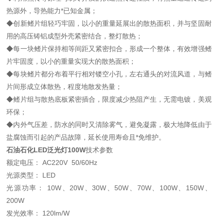
热源外，导热能力*已知金属；
◆创新鳍片组轻巧牢固，以小的重量延展出的散热面积，并与坚固耐
用的高压铸铝成型外壳紧密结合，整灯散热；
◆每一块鳍片保持相等间距又紧密扣合，形成一个整体，有效增强鳍
片牢固度，以小的重量实现大的散热面积；
◆每块鳍片都分布着平行相对镂空小孔，左右通头的对流风道，与鳍
片间形成立体散热，程度地散发热量；
◆鳍片组与散热底板紧密插合，限度减少热阻产生，无需电镀，美观
环保；
◆内外气压差，防水的同时又清除雾气，避免凝露，极大地降低由于
盐腐蚀而引起的产品故障，延长使用寿命且*免维护。
石油石化LED泛光灯100W
技术参数
额定电压： AC220V 50/60Hz
光源类型： LED
光源功率： 10W、20W、30W、50W、70W、100W、150W、
200W
发光效率： 120lm/W