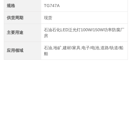
规格
TG747A
供货周期
现货
石油石化LED泛光灯100W/150W功率防腐厂
主要用途
房
石油,地矿,建材/家具,电子/电池,道路/轨道/船
应用领域
舶