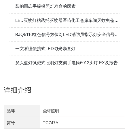
影响固态手提探照灯寿命的因素
LED灭蚊灯粘诱捕驱蚊器医药化工仓库车间灭蚊虫苍蝇神器
BJQ5110红色信号方位灯LED消防员指示灯安全信号灯磁吸信号灯
一文看懂便携式LED匀光勘查灯
员头盔灯佩戴式照明灯支架手电筒6012头灯 EX及报告
详细介绍
品牌
鼎轩照明
货号
TG747A