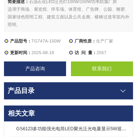
简要描述：
石油石化LED泛光灯100W/150W功率防腐厂房
适用于商场、展览馆、停车场、体育馆、广告牌、公园、雕塑、
国家绿色照明工程、建筑立面以及公共走廊、楼梯过道等室内外
照明。
产品型号：
TG747A-150W
厂商性质：
生产厂家
更新时间：
2025-08-18
访 问 量：
2557
产品咨询
联系我们
产品目录
相关文章
GS6123多功能强光电筒LED聚光泛光电量显示5W巡检手电筒