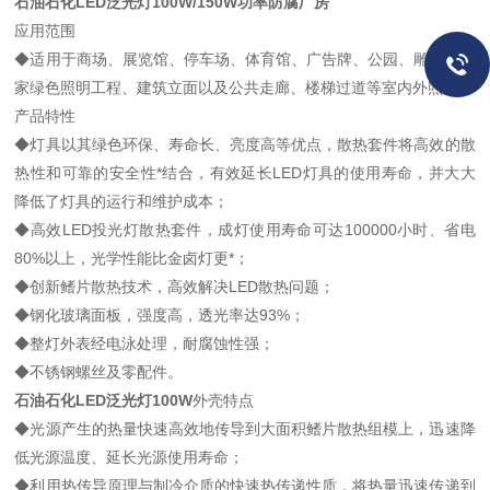
石油石化LED泛光灯100W/150W功率防腐厂房
应用范围
◆适用于商场、展览馆、停车场、体育馆、广告牌、公园、雕塑、国
家绿色照明工程、建筑立面以及公共走廊、楼梯过道等室内外照明。
产品特性
◆灯具以其绿色环保、寿命长、亮度高等优点，散热套件将高效的散
热性和可靠的安全性*结合，有效延长LED灯具的使用寿命，并大大
降低了灯具的运行和维护成本；
◆高效LED投光灯散热套件，成灯使用寿命可达100000小时、省电
80%以上，光学性能比金卤灯更*；
◆创新鳍片散热技术，高效解决LED散热问题；
◆钢化玻璃面板，强度高，透光率达93%；
◆整灯外表经电泳处理，耐腐蚀性强；
◆不锈钢螺丝及零配件。
石油石化LED泛光灯100W
外壳特点
◆光源产生的热量快速高效地传导到大面积鳍片散热组模上，迅速降
低光源温度、延长光源使用寿命；
◆利用热传导原理与制冷介质的快速热传递性质，将热量迅速传递到