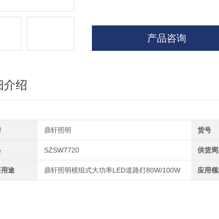
产品咨询
细介绍
牌
鼎轩照明
货号
格
SZSW7720
供货周
要用途
鼎轩照明模组式大功率LED道路灯80W/100W
应用领