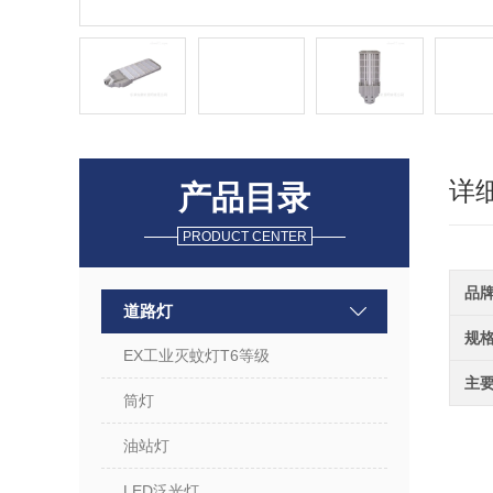
详
产品目录
PRODUCT CENTER
品
道路灯
规
EX工业灭蚊灯T6等级
主
筒灯
油站灯
LED泛光灯