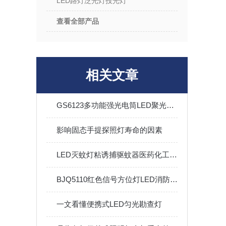
LED路灯泛光灯投光灯
查看全部产品
相关文章
GS6123多功能强光电筒LED聚光泛光电量显示5W巡检手电筒
影响固态手提探照灯寿命的因素
LED灭蚊灯粘诱捕驱蚊器医药化工仓库车间灭蚊虫苍蝇神器
BJQ5110红色信号方位灯LED消防员指示灯安全信号灯磁吸信号灯
一文看懂便携式LED匀光勘查灯