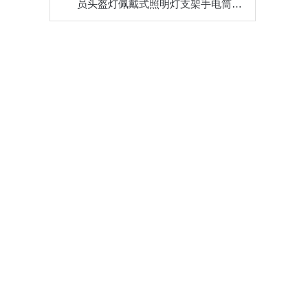
员头盔灯佩戴式照明灯支架手电筒6012头灯 EX及报告