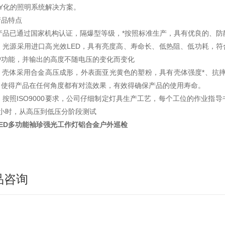
Y化的照明系统解决方案。
产品特点
 本产品已通过国家机构认证，隔爆型等级，*按照标准生产，具有优良的、
b) 光源采用进口高光效LED，具有亮度高、寿命长、低热阻、低功耗，
护功能，并输出的高度不随电压的变化而变化
c) 壳体采用合金高压成形，外表面亚光黄色的塑粉，具有壳体强度*、抗
，使得产品在任何角度都有对流效果，有效得确保产品的使用寿命。
d) 按照ISO9000要求，公司仔细制定灯具生产工艺，每个工位的作业
个小时，从高压到低压分阶段测试
LED多功能袖珍强光工作灯铝合金户外巡检
品咨询