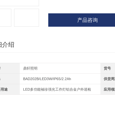
产品咨询
细介绍
牌
鼎轩照明
货号
格
BAD202B/LED3W/IP65/2.2Ah
供货周
要用途
LED多功能袖珍强光工作灯铝合金户外巡检
应用领