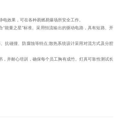
防静电效果，可在各种易燃易爆场所安全工作。
符合“能量之星"标准。采用恒流输出的驱动电路，具有短路、开
摔、抗碰撞、防腐蚀等特点;散热系统设计采用对流方式及分腔
指导书，并耐心培训，确保每个员工胸有成竹。灯具可靠性测试长