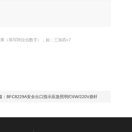
果（填写阿拉伯数字），如：三加四=7
篇：
BFC8229A安全出口指示应急照明灯6W/220V鼎轩