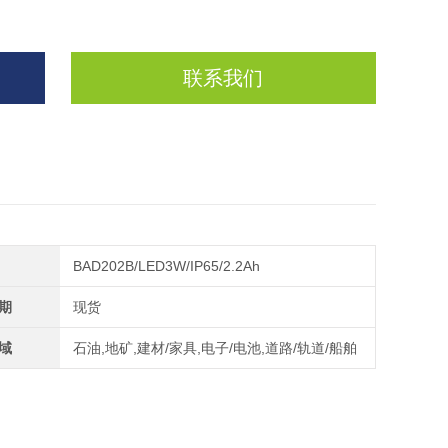
联系我们
BAD202B/LED3W/IP65/2.2Ah
期
现货
域
石油,地矿,建材/家具,电子/电池,道路/轨道/船舶