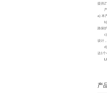
提供Z
a)
路保
设计
达1
产