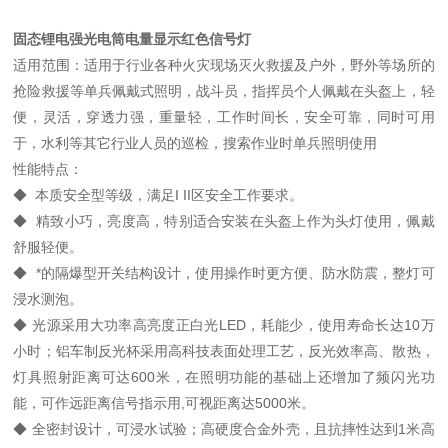
固态锂电强光电筒电量显示红色信号灯
适用范围：适用于行业各种火灾现场灭火救援及户外，野外等场所的
抢险救援等单兵佩戴式照明，战斗员，指挥员个人佩戴在头盔上，轻
便，灵活，穿透力强，重量轻，工作时间长，安全可靠，同时可用
于，水利等其它行业人员的巡检，搜索作业时单兵照明使用
性能特点：
◆ 本质安全型等级，满足I II区安全工作要求。
◆ 精致小巧，亮度高，特别适合安装在头盔上作为头灯使用，佩戴
舒服轻便。
◆ *的隔爆型开关结构设计，使用操作时更方便、防水防震，整灯可
浸水测泡。
◆ 光源采用大功率高亮度正白光LED，耗能少，使用寿命长达10万
小时；铝车制反光杯采用高科技表面处理工艺，反光效率高、散热，
灯具照射距离可达600米，在照明功能的基础上还增加了频闪光功
能，可作远距离信号指示用,可视距离达5000米。
◆ 全密封设计，可浸水试验；高硬度合金外壳，且抗摔性达到1米高