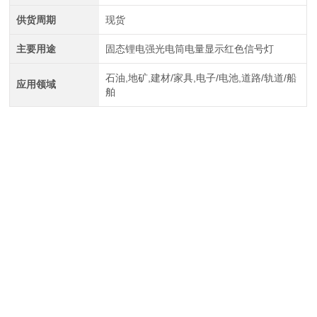
供货周期
现货
主要用途
固态锂电强光电筒电量显示红色信号灯
石油,地矿,建材/家具,电子/电池,道路/轨道/船
应用领域
舶