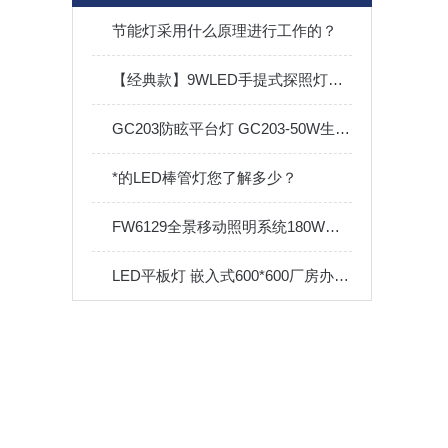
节能灯采用什么原理进行工作的？
【经典款】9WLED手提式探照灯应急照明灯电量显示
GC203防眩平台灯 GC203-50W生产厂家
*的LED棒管灯您了解多少？
FW6129全景移动照明系统180W大功率户外抢修充电
LED平板灯 嵌入式600*600厂房办公室led灯银行厨房吸顶面板灯