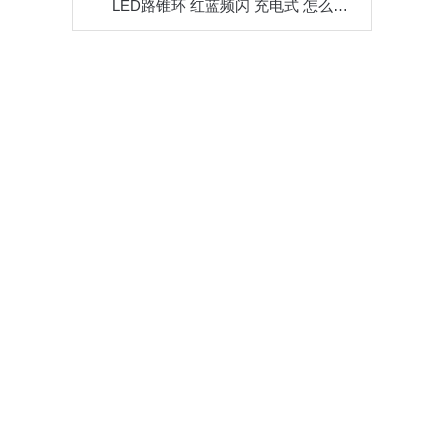
LED路锥环 红蓝频闪 充电式 怎么使用 场所？