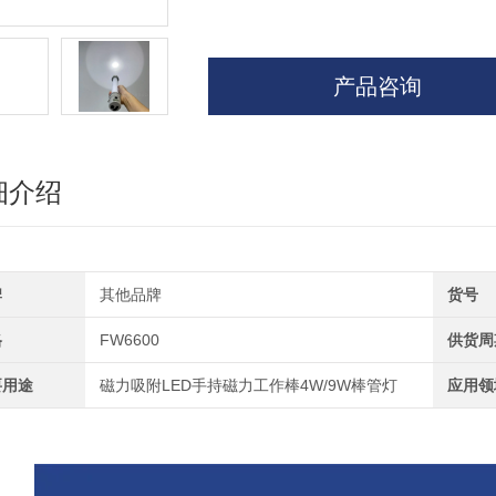
产品咨询
细介绍
牌
其他品牌
货号
格
FW6600
供货周
要用途
磁力吸附LED手持磁力工作棒4W/9W棒管灯
应用领