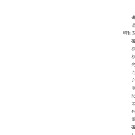
明和
额
额
充
防
等
外
重