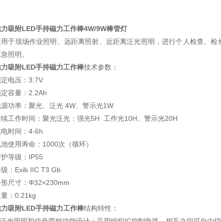
磁力吸附LED手持磁力工作棒4W/9W棒管灯
适用于现场作业照明、远距离照射、近距离泛光照明，进行个人检查、检
应急照明。
磁力吸附LED手持磁力工作棒
技术参数：
定电压：3.7V
定容量：2.2Ah
光源功率：聚光、泛光 4W、警示光1W
连续工作时间：聚光泛光：强光5H 工作光10H、警示光20H
电时间：4-6h
电池使用寿命：1000次（循环）
护等级：IP55
级：Exib IIC T3 Gb
形尺寸：Φ32×230mm
量：0.21kg
磁力吸附LED手持磁力工作棒
结构特性：