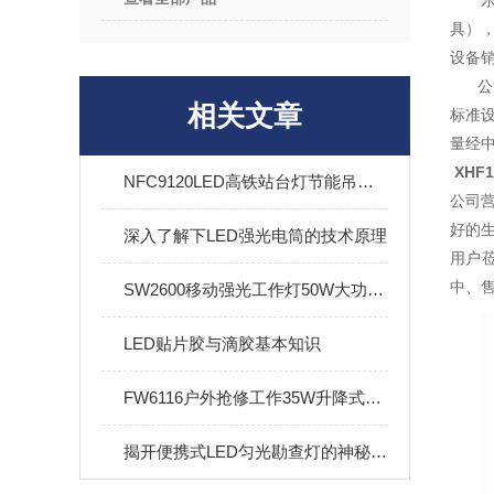
具）
设备销
公司
相关文章
标准设
量经
XHF
NFC9120LED高铁站台灯节能吊杆灯NFC9129站台候车室售票厅筒灯
公司
好的
深入了解下LED强光电筒的技术原理
用户
中、
SW2600移动强光工作灯50W大功率应急抢修灯红蓝信号
LED贴片胶与滴胶基本知识
FW6116户外抢修工作35W升降式泛光灯真是让我大开眼界！
揭开便携式LED匀光勘查灯的神秘面纱