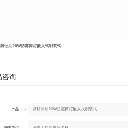
鼎轩照明20W防雾筒灯嵌入式明装式
品咨询
产品：
您的单位：