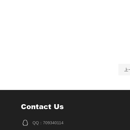
上
Contact Us
QQ：709340114