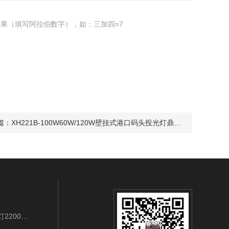
果（填写阿拉伯数字），如：三加四=7
篇：
XH221B-100W60W/120W壁挂式港口码头投光灯鼎轩照明
BAD202B/LED3W/IP65/3.7VLED袖珍强光工作灯2200mAh充电式应急巡检