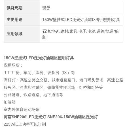
供货周期
现货
主要用途
150W壁挂式LED泛光灯油罐区专用照明灯具
石油,地矿,建材/家具,电子/电池,道路/轨道/船
应用领域
舶
150W壁挂式LED泛光灯油罐区照明灯具
应用场所：
工厂厂房、车间、库房、设备房（区）等
高杆灯：高速公路立交桥、城市道路路口、港口码头货场、高速公路
服务区、油库和油罐区、铁路货物转运场、灯桥和灯塔等
公路隧道、铁路道路、地下通道等
加油站
室内外体育运动场馆
河南SNF206LED泛光灯 SNF206-150W油罐区泛光灯
225W以上功率可以订制