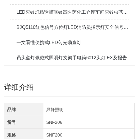
LED灭蚊灯粘诱捕驱蚊器医药化工仓库车间灭蚊虫苍蝇神器
BJQ5110红色信号方位灯LED消防员指示灯安全信号灯磁吸信号灯
一文看懂便携式LED匀光勘查灯
员头盔灯佩戴式照明灯支架手电筒6012头灯 EX及报告
详细介绍
品牌
鼎轩照明
货号
SNF206
规格
SNF206