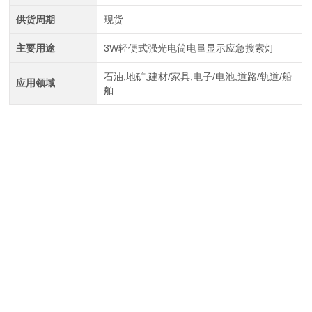
供货周期
现货
主要用途
3W轻便式强光电筒电量显示应急搜索灯
石油,地矿,建材/家具,电子/电池,道路/轨道/船
应用领域
舶