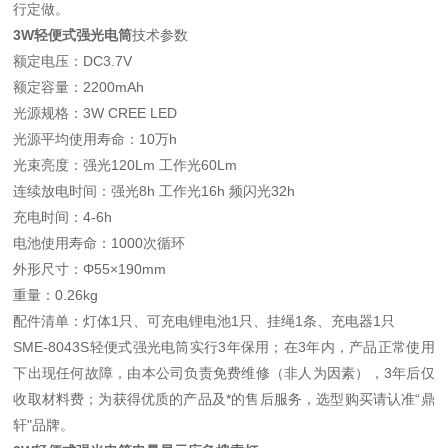
行定做。
3W轻便式强光电筒
技术参数
额定电压：DC3.7V
额定容量：2200mAh
光源规格：3W CREE LED
光源平均使用寿命：10万h
光束亮度：强光120Lm 工作光60Lm
连续放电时间：强光8h 工作光16h 频闪光32h
充电时间：4-6h
电池使用寿命：1000次循环
外形尺寸：Φ55×190mm
重量：0.26kg
配件清单：灯体1只、可充电锂电池1只、挂绳1条、充电器1只
SME-8043S轻便式强光电筒实行3年保用；在3年内，产品正常使用
下出现任何故障，由本公司负责免费维修（非人为因素），3年后仅
收取材料费；为获得优质的产品及*的售后服务，选型购买请认准“鼎
轩"品牌。