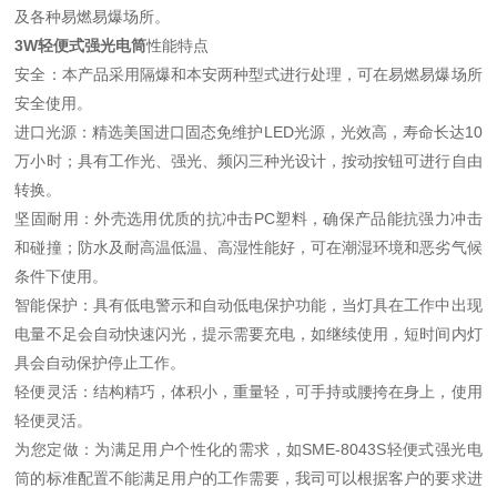
及各种易燃易爆场所。
3W轻便式强光电筒
性能特点
安全：本产品采用隔爆和本安两种型式进行处理，可在易燃易爆场所
安全使用。
进口光源：精选美国进口固态免维护LED光源，光效高，寿命长达10
万小时；具有工作光、强光、频闪三种光设计，按动按钮可进行自由
转换。
坚固耐用：外壳选用优质的抗冲击PC塑料，确保产品能抗强力冲击
和碰撞；防水及耐高温低温、高湿性能好，可在潮湿环境和恶劣气候
条件下使用。
智能保护：具有低电警示和自动低电保护功能，当灯具在工作中出现
电量不足会自动快速闪光，提示需要充电，如继续使用，短时间内灯
具会自动保护停止工作。
轻便灵活：结构精巧，体积小，重量轻，可手持或腰挎在身上，使用
轻便灵活。
为您定做：为满足用户个性化的需求，如SME-8043S轻便式强光电
筒的标准配置不能满足用户的工作需要，我司可以根据客户的要求进