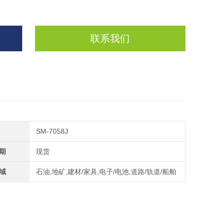
联系我们
SM-7058J
期
现货
域
石油,地矿,建材/家具,电子/电池,道路/轨道/船舶