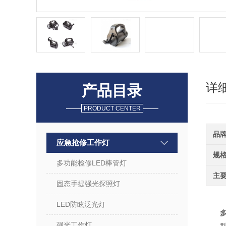
详
产品目录
PRODUCT CENTER
品
应急抢修工作灯
规
多功能检修LED棒管灯
主
固态手提强光探照灯
LED防眩泛光灯
强光工作灯