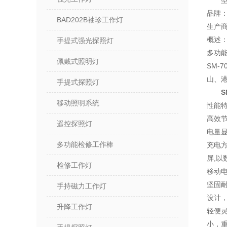
型
品牌
BAD202B袖珍工作灯
生产
概述
手提式强光探照灯
多功
佩戴式照明灯
SM-
山、
手提式探照灯
S
移动照明系统
性能
高效
遥控探照灯
电量
多功能检修工作棒
充电方
屏,
检修工作灯
移动
坚固
手持磁力工作灯
设计
升降工作灯
轻便
小，