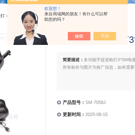
欢迎您！
来自局域网的朋友！有什么可以帮
照灯
> SM-7058J多功能手提巡检灯3*3W电量显示手摇发电
助您的吗？
多功能手提巡检灯3
简要描述：
多功能手提巡检灯3*3W电
所有标价与图片为推广信息，如有需要
产品型号：
SM-7058J
更新时间：
2025-08-15