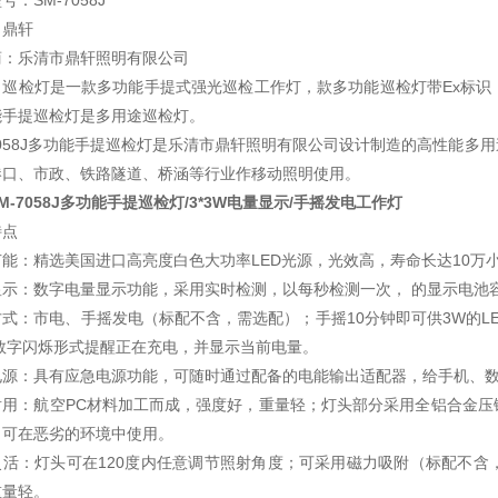
号：SM-7058J
：鼎轩
商：乐清市鼎轩照明有限公司
：巡检灯是一款多功能手提式强光巡检工作灯，款多功能巡检灯带Ex标识
能手提巡检灯是多用途巡检灯。
7058J多功能手提巡检灯是乐清市鼎轩照明有限公司设计制造的高性能
港口、市政、铁路隧道、桥涵等行业作移动照明使用。
M-7058J
多功能手提巡检灯/3*3W电量显示/手摇发电工作灯
特点
节能：精选美国进口高亮度白色大功率LED光源，光效高，寿命长达10
显示：数字电量显示功能，采用实时检测，以每秒检测一次， 的显示电池
式：市电、手摇发电（标配不含，需选配）；手摇10分钟即可供3W的L
以数字闪烁形式提醒正在充电，并显示当前电量。
电源：具有应急电源功能，可随时通过配备的电能输出适配器，给手机、数
耐用：航空PC材料加工而成，强度好，重量轻；灯头部分采用全铝合金压
，可在恶劣的环境中使用。
灵活：灯头可在120度内任意调节照射角度；可采用磁力吸附（标配不含
重量轻。