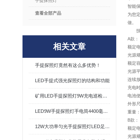
手提探照灯
智能
查看全部产品
为您定
做。
A款：
相关文章
额定电
光源规
额定容
手提探照灯竟然有这么多优势！
光源平
连续放
LED手提式强光探照灯的结构和功能
充电时
矿用LED手提探照灯9W充电巡检应急11.1V防水强光手电筒
电池使
外形尺寸
LED9W手提探照灯手电筒4400毫安锂电池铝合金耐摔
重量：0
B款：
12W大功率匀光手提探照灯LED足迹痕迹勘察搜索电量显示IP65
额定电
光源规格