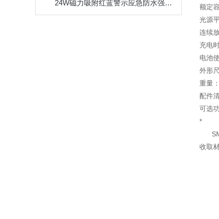
24W磁力吸附红蓝警示应急防水强光手提探照灯
额定容
光源平
连续放
充电时
电池使
外形尺寸
重量：0
配件清
可选
*
SM
收取材