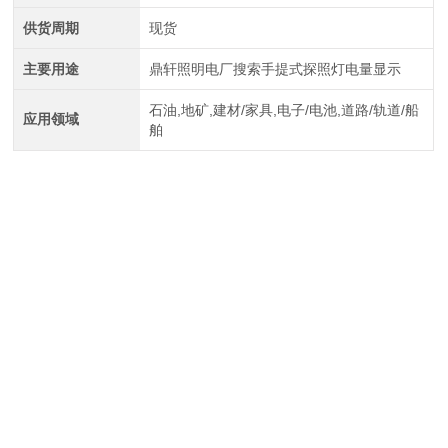
供货周期
现货
主要用途
鼎轩照明电厂搜索手提式探照灯电量显示
石油,地矿,建材/家具,电子/电池,道路/轨道/船
应用领域
舶