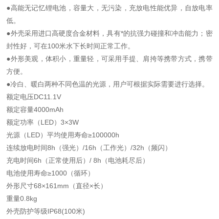
●高能无记忆锂电池，容量大，无污染，充放电性能优异，自放电率
低。
●外壳采用进口高硬度合金材料，具有*的抗强力碰撞和冲击能力；密
封性好，可在100米水下长时间正常工作。
●外形美观，体积小，重量轻，可采用手提、肩挎等携带方式，携带
方便。
●冷白、暖白两种不同色温的光源，用户可根据实际需要进行选择。
额定电压DC11.1V
额定容量4000mAh
额定功率（LED）3×3W
光源（LED）平均使用寿命≥100000h
连续放电时间8h（强光）/16h（工作光）/32h（频闪）
充电时间6h（正常使用后）/ 8h（电池耗尽后）
电池使用寿命≥1000（循环）
外形尺寸68×161mm（直径×长）
重量0.8kg
外壳防护等级IP68(100米)