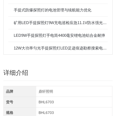
手提式防爆探照灯的电池管理与续航能力优化
矿用LED手提探照灯9W充电巡检应急11.1V防水强光手电筒
LED9W手提探照灯手电筒4400毫安锂电池铝合金耐摔
12W大功率匀光手提探照灯LED足迹痕迹勘察搜索电量显示IP65
详细介绍
品牌
鼎轩照明
货号
BHL6703
规格
BHL6703