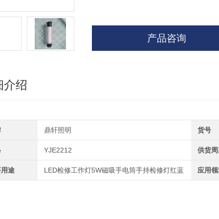
产品咨询
细介绍
牌
鼎轩照明
货号
格
YJE2212
供货周
要用途
LED检修工作灯5W磁吸手电筒手持检修灯红蓝
应用领