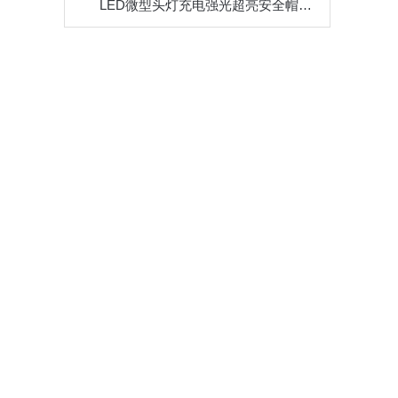
LED微型头灯充电强光超亮安全帽头盔灯户外远射