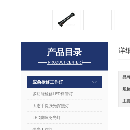
详
产品目录
PRODUCT CENTER
品
应急抢修工作灯
规
多功能检修LED棒管灯
主
固态手提强光探照灯
LED防眩泛光灯
强光工作灯