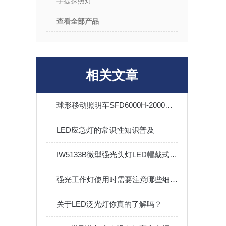
手提探照灯
查看全部产品
相关文章
球形移动照明车SFD6000H-2000W升降月球灯金卤灯配发电机
LED应急灯的常识性知识普及
IW5133B微型强光头灯LED帽戴式铁路户外夜间检修巡检充电头灯
强光工作灯使用时需要注意哪些细节？
关于LED泛光灯你真的了解吗？