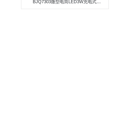
BJQ7303微型电筒LED3W充电式电量显示搜索头灯