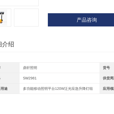
产品咨询
细介绍
牌
鼎轩照明
货号
格
SW2981
供货周
要用途
多功能移动照明平台120W泛光应急升降灯组
应用领