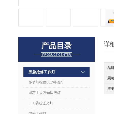
详
产品目录
PRODUCT CENTER
品
应急抢修工作灯
规
多功能检修LED棒管灯
主
固态手提强光探照灯
LED防眩泛光灯
强光工作灯