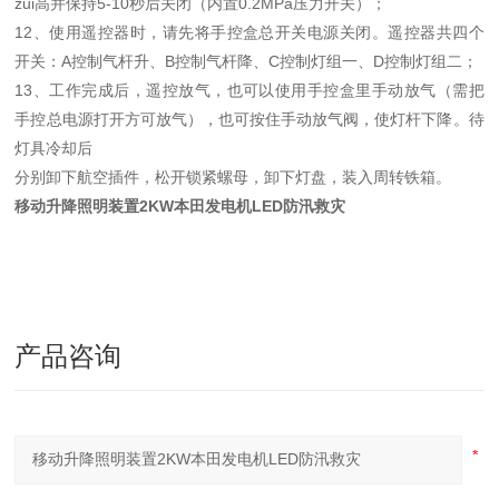
zui高并保持5-10秒后关闭（内置0.2MPa压力开关）；
12、使用遥控器时，请先将手控盒总开关电源关闭。遥控器共四个
开关：A控制气杆升、B控制气杆降、C控制灯组一、D控制灯组二；
13、工作完成后，遥控放气，也可以使用手控盒里手动放气（需把
手控总电源打开方可放气），也可按住手动放气阀，使灯杆下降。待
灯具冷却后
分别卸下航空插件，松开锁紧螺母，卸下灯盘，装入周转铁箱。
移动升降照明装置2KW本田发电机LED防汛救灾
产品咨询