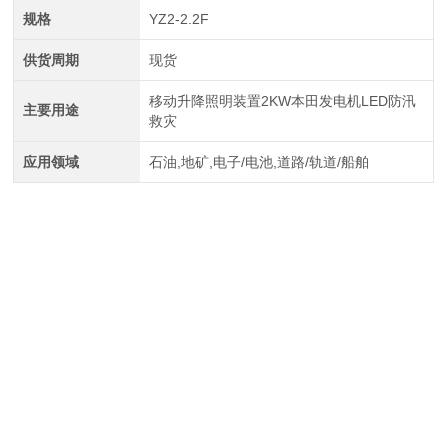
规格
YZ2-2.2F
供货周期
现货
移动升降照明装置2KW本田发电机LED防汛
主要用途
救灾
应用领域
石油,地矿,电子/电池,道路/轨道/船舶