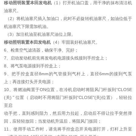
移动照明装置本田发电机
（1）打开机油口盖，用干净的抹布清洁机
油塞尺。
（2）将机油塞尺插入加油口，此时不必旋转机油塞尺，如油位低于
机油塞尺下限需加机油。
（3）加注机油至机油塞尺油位上限。
移动照明装置本田发电机
（4）牢固装好机油塞尺。
6、检查空气滤清器，确保干净、完好；
7、启动发动机前先将发电机电源接头线接到手控盒上；
8、将气泵电源接到手控盒上；
9、把手控盒直径8mm的气管接到气杆上，直径6mm的接到气泵
上；再连接灯头开关电源；
10、将燃油阀置于ON位置，在冷机启动时将阻风门杆扳到“CLOSE
(关) " 位置（ 启动时不用将阻门杆扳到“CLOSE"(关)位置），轻轻拉
至启
动手把，直到感到阻力，然后用力拉起，启动后不得让拉手突然弹
回，应轻轻放回；当发动机升温后，将阻风门扳回；
11、使用手动工作时，请先将手控盒总开关电源打开，灯杆上升至