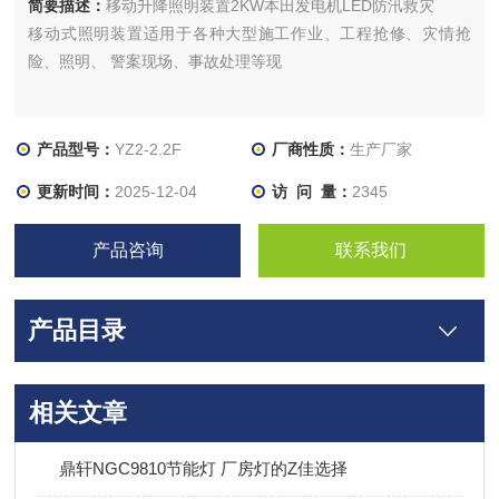
简要描述：
移动升降照明装置2KW本田发电机LED防汛救灾
移动式照明装置适用于各种大型施工作业、工程抢修、灾情抢
险、照明、 警案现场、事故处理等现
产品型号：
YZ2-2.2F
厂商性质：
生产厂家
更新时间：
2025-12-04
访 问 量：
2345
产品咨询
联系我们
产品目录
相关文章
鼎轩NGC9810节能灯 厂房灯的Z佳选择