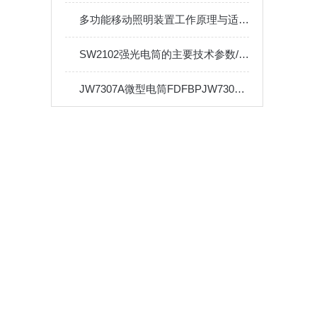
多功能移动照明装置工作原理与适用领域
SW2102强光电筒的主要技术参数/订购
JW7307A微型电筒FDFBPJW7307B消防员照明灯具