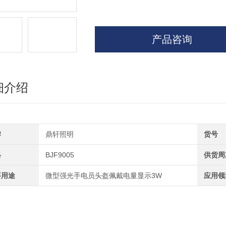
产品咨询
细介绍
牌
鼎轩照明
货号
格
BJF9005
供货周
要用途
微型强光手电员头盔佩戴电量显示3W
应用领