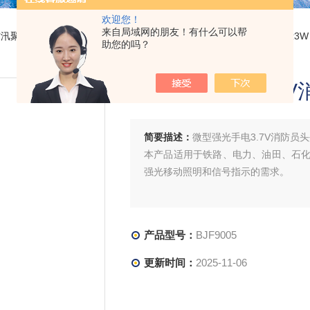
欢迎您！
来自局域网的朋友！有什么可以帮
防汛聚光手电筒
> BJF9005微型强光手电3.7V消防员头盔佩戴电量显示3W
助您的吗？
微型强光手电3.7
简要描述：
微型强光手电3.7V消防员
本产品适用于铁路、电力、油田、石
强光移动照明和信号指示的需求。
产品型号：
BJF9005
更新时间：
2025-11-06