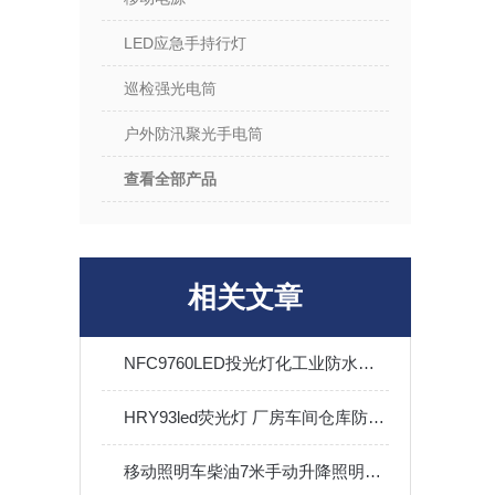
LED应急手持行灯
巡检强光电筒
户外防汛聚光手电筒
查看全部产品
相关文章
NFC9760LED投光灯化工业防水防尘防震工矿内外场照明灯
HRY93led荧光灯 厂房车间仓库防眩应急条形吸顶照明灯40W60W
移动照明车柴油7米手动升降照明灯塔户外应急救援工地照明灯车