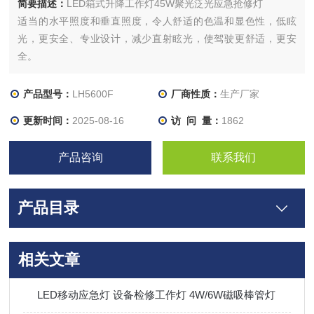
简要描述：
LED箱式升降工作灯45W聚光泛光应急抢修灯
适当的水平照度和垂直照度，令人舒适的色温和显色性，低眩
光，更安全、专业设计，减少直射眩光，使驾驶更舒适，更安
全。
产品型号：
LH5600F
厂商性质：
生产厂家
更新时间：
2025-08-16
访 问 量：
1862
产品咨询
联系我们
产品目录
相关文章
LED移动应急灯 设备检修工作灯 4W/6W磁吸棒管灯