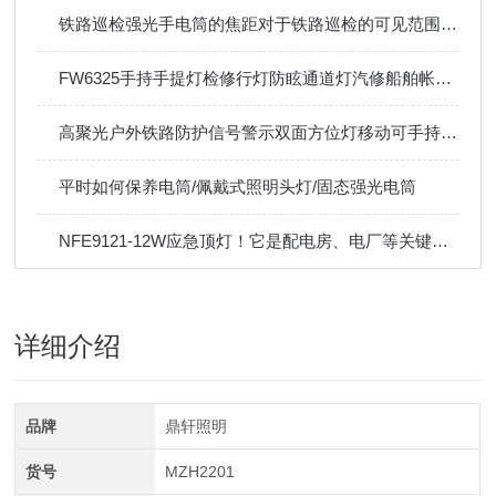
铁路巡检强光手电筒的焦距对于铁路巡检的可见范围有何影响？
FW6325手持手提灯检修行灯防眩通道灯汽修船舶帐篷24V36V
高聚光户外铁路防护信号警示双面方位灯移动可手持伸缩底部磁吸
平时如何保养电筒/佩戴式照明头灯/固态强光电筒
NFE9121-12W应急顶灯！它是配电房、电厂等关键场所的守护神！
详细介绍
品牌
鼎轩照明
货号
MZH2201