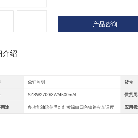
产品咨询
细介绍
牌
鼎轩照明
货号
格
SZSW2700/3W/4500mAh
供货周
要用途
多功能袖珍信号灯红黄绿白四色铁路火车调度
应用领