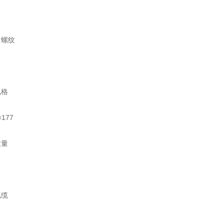
口螺纹
规格
×177
重量
电缆