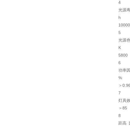
4
光源
h
10000
5
光源
K
5800
6
功率
%
＞0.9
7
灯具
＞85
8
距高 