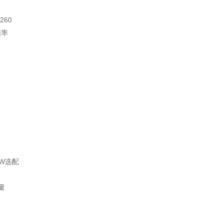
260
频率
0W选配
量